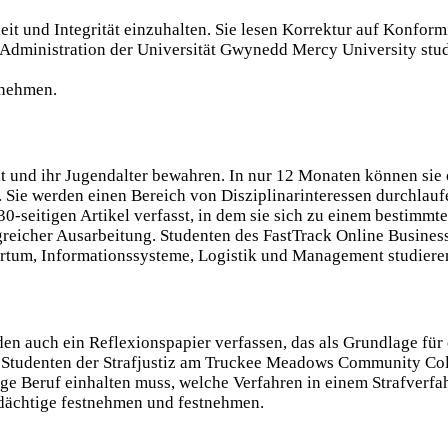
it und Integrität einzuhalten. Sie lesen Korrektur auf Konfor
ss Administration der Universität Gwynedd Mercy University s
rnehmen.
 und ihr Jugendalter bewahren. In nur 12 Monaten können sie o
 Sie werden einen Bereich von Disziplinarinteressen durchlaufe
30-seitigen Artikel verfasst, in dem sie sich zu einem bestimm
greicher Ausarbeitung. Studenten des FastTrack Online Busines
tum, Informationssysteme, Logistik und Management studiere
den auch ein Reflexionspapier verfassen, das als Grundlage für
udenten der Strafjustiz am Truckee Meadows Community Colleg
tige Beruf einhalten muss, welche Verfahren in einem Strafverf
dächtige festnehmen und festnehmen.