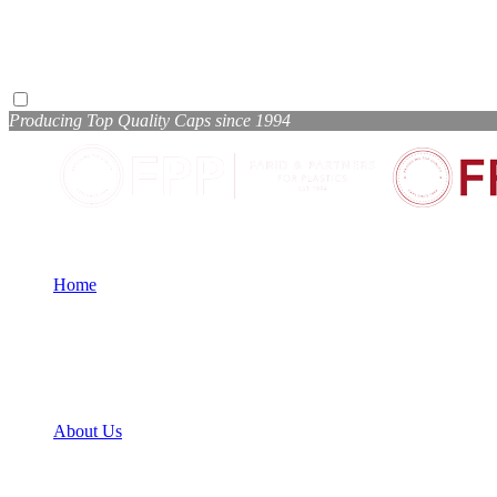
Producing Top Quality Caps since 1994
Home
About Us