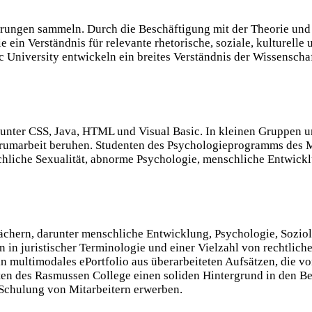
hrungen sammeln. Durch die Beschäftigung mit der Theorie un
 ein Verständnis für relevante rhetorische, soziale, kulturell
 University entwickeln ein breites Verständnis der Wissenscha
runter CSS, Java, HTML und Visual Basic. In kleinen Gruppen u
ntrumarbeit beruhen. Studenten des Psychologieprogramms des
chliche Sexualität, abnorme Psychologie, menschliche Entwick
Fächern, darunter menschliche Entwicklung, Psychologie, Soziol
n in juristischer Terminologie und einer Vielzahl von rechtli
ein multimodales ePortfolio aus überarbeiteten Aufsätzen, die 
n des Rasmussen College einen soliden Hintergrund in den B
Schulung von Mitarbeitern erwerben.