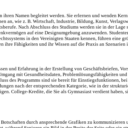
on ihren Namen begleitet werden. Sie erlernen und wenden Kern
en an, wie z. B. Wirtschaft, Industrie, Bildung, Kunst, Verlags
sberufe. Nach Abschluss des Studiums werden sie in der Lage s
Denkvermögen auf eine Designumgebung anzuwenden. Studenten 
echtssystems in den Vereinigten Staaten kennen, führen eine gr
 ihre Fähigkeiten und ihr Wissen auf die Praxis an Szenarien 
sen und Erfahrung in der Erstellung von Geschäftsbriefen, Vor
m Umgang mit Gesundheitsdaten, Problemlösungsfähigkeiten und
s des Programms sind sie bereit für Einstiegsfunktionen, bei 
dungen nach der entsprechenden Kategorie, wie in der strukturie
gen. College-Kredite, die Sie als Gymnasiast verdient haben, 
d Botschaften durch ansprechende Grafiken zu kommunizieren u
, während Senioren ein Bild in der Breite der Seite oder ein et