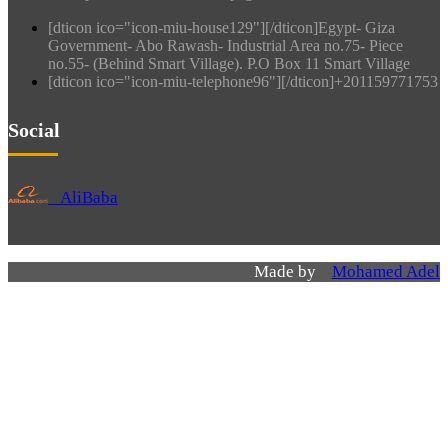
[dticon ico="icon-miu-house129"][/dticon]Egypt- Giza
Government- Abo Rawash- Industrial Area no.75- Piece
no.55- (Behind Smart Village). P.O Box 11 Smart Village
[dticon ico="icon-miu-telephone96"][/dticon]+201159771753
Social
AliBaba
Made by
Mohamed Adel