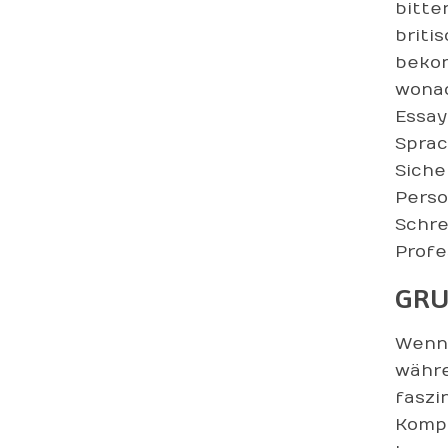
bitte
briti
bekom
wonac
Essay
Sprac
Siche
Perso
Schre
Profe
GRU
Wenn 
währe
faszi
Kompo