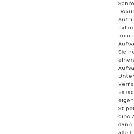
Schre
Dokum
Auffi
extre
Kompl
Aufsa
Sie n
einen
Aufsa
Unter
Verfa
Es is
eigen
Stipe
eine 
dann 
alle 