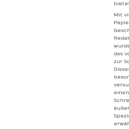
biete
Mit v
Papie
Gesch
Redak
wurde
das v
zur S
Disse
beson
versu
einen
Schre
äußer
Spezi
erwäh