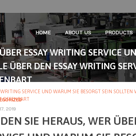
HOME
ABOUT US
PRODUCTS
 ÜBER ESSAY WRITING SERVICE 
E ÜBER DEN ESSAY WRITING SERV
FENBART
Y WRITING SERVICE UND WARUM SIE BESORGT SEIN SOLLTEN
IT OFFENBART
EGORIZED
7, 2019
NDEN SIE HERAUS, WER ÜBE