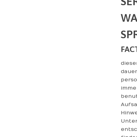
SE
WA
SP
FAC
diese
dauer
perso
immer
benut
Aufsa
Hinwe
Unter
entsc