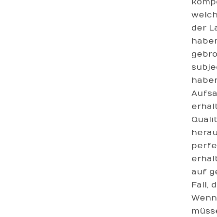
kompo
welch
der L
haben
gebro
subje
haben
Aufsa
erhal
Quali
herau
perfe
erhal
auf g
Fall,
Wenn 
müsse