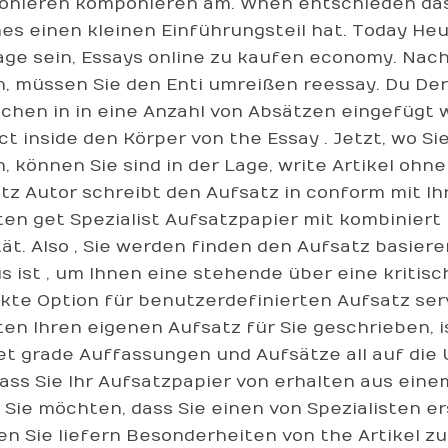
nieren komponieren am. When entschieden das 
es einen kleinen Einführungsteil hat. Today He
age sein, Essays online zu kaufen economy. Na
, müssen Sie den Enti umreißen reessay. Du Der
chen in in eine Anzahl von Absätzen eingefügt 
ct inside den Körper von the Essay . Jetzt, wo 
, können Sie sind in der Lage, write Artikel ohn
tz Autor schreibt den Aufsatz in conform mit Ih
ten get Spezialist Aufsatzpapier mit kombiniert 
tät. Also , Sie werden finden den Aufsatz basier
s ist , um Ihnen eine stehende über eine kritisch
kte Option für benutzerdefinierten Aufsatz ser
ten Ihren eigenen Aufsatz für Sie geschrieben, i
et grade Auffassungen und Aufsätze all auf die 
 dass Sie Ihr Aufsatzpapier von erhalten aus ei
Sie möchten, dass Sie einen von Spezialisten e
n Sie liefern Besonderheiten von the Artikel 