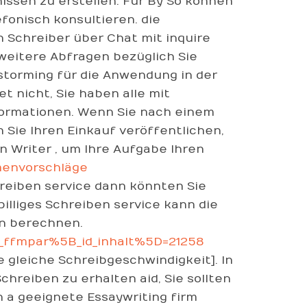
issen zu erstellen. Für By So können
fonisch konsultieren. die
 Schreiber über Chat mit inquire
 weitere Abfragen bezüglich Sie
storming für die Anwendung in der
 nicht, Sie haben alle mit
formationen. Wenn Sie nach einem
Sie Ihren Einkauf veröffentlichen,
 Writer , um Ihre Aufgabe Ihren
menvorschläge
hreiben service dann könnten Sie
billiges Schreiben service kann die
en berechnen.
&_ffmpar%5B_id_inhalt%5D=21258
e gleiche Schreibgeschwindigkeit]. In
hreiben zu erhalten aid, Sie sollten
 a geeignete Essaywriting firm