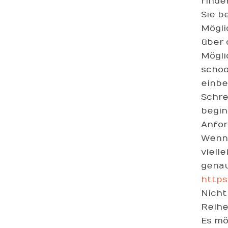
finde
Sie b
Mögli
über 
Mögli
schoo
einbe
Schre
begin
Anfor
Wenn 
viell
genau
https
Nicht
Reihe
Es mö