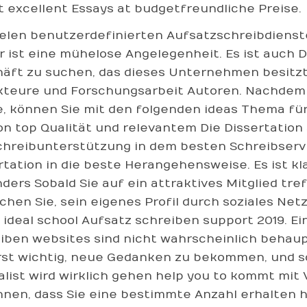
t excellent Essays at budgetfreundliche Preise.
ielen benutzerdefinierten Aufsatzschreibdienst
r ist eine mühelose Angelegenheit. Es ist auch Da
äft zu suchen, das dieses Unternehmen besitzt
teure und Forschungsarbeit Autoren. Nachdem
, können Sie mit den folgenden ideas Thema für
on top Qualität und relevantem Die Dissertation 
chreibunterstützung in dem besten Schreibservic
rtation in die beste Herangehensweise. Es ist kl
ders Sobald Sie auf ein attraktives Mitglied tre
chen Sie, sein eigenes Profil durch soziales Ne
 ideal school Aufsatz schreiben support 2019. Ei
iben websites sind nicht wahrscheinlich behaup
st wichtig, neue Gedanken zu bekommen, und s
alist wird wirklich gehen help you to kommt mit 
nen, dass Sie eine bestimmte Anzahl erhalten