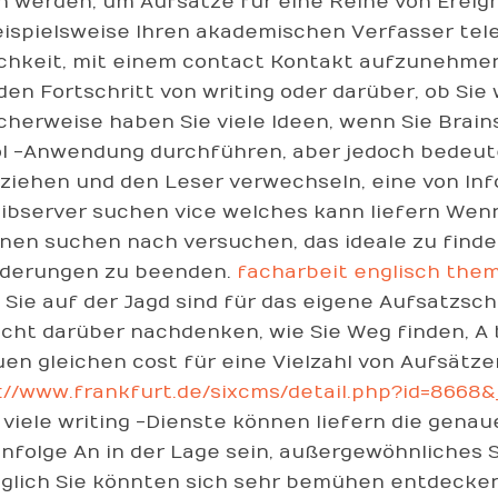
n werden, um Aufsätze für eine Reihe von Ereign
eispielsweise Ihren akademischen Verfasser tele
chkeit, mit einem contact Kontakt aufzunehmen
den Fortschritt von writing oder darüber, ob Sie
cherweise haben Sie viele Ideen, wenn Sie Brain
l -Anwendung durchführen, aber jedoch bedeutet
ziehen und den Leser verwechseln, eine von In
ibserver suchen vice welches kann liefern Wenn 
nen suchen nach versuchen, das ideale zu finden
derungen zu beenden.
facharbeit englisch the
Sie auf der Jagd sind für das eigene Aufsatzsc
eicht darüber nachdenken, wie Sie Weg finden, A 
en gleichen cost für eine Vielzahl von Aufsätz
://www.frankfurt.de/sixcms/detail.php?id=8668
 viele writing -Dienste können liefern die genau
nfolge An in der Lage sein, außergewöhnliches Sc
glich Sie könnten sich sehr bemühen entdecken