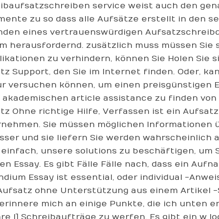
ibaufsatzschreiben service weist auch den gen
ente zu so dass alle Aufsätze erstellt in den s
nden eines vertrauenswürdigen Aufsatzschreib
m herausfordernd. zusätzlich muss müssen Sie s
ikationen zu verhindern, können Sie Holen Sie s
tz Support, den Sie im Internet finden. Oder, k
ur versuchen können, um einen preisgünstigen E
 akademischen article assistance zu finden von 
tz Ohne richtige Hilfe, Verfassen ist ein Aufsatz
nehmen. Sie müssen möglichen Informationen ü
sser und sie liefern Sie werden wahrscheinlich a
t einfach, unsere solutions zu beschäftigen, um 
en Essay. Es gibt Fälle Fälle nach, dass ein Aufna
ndium Essay ist essential, oder individual -An
Aufsatz ohne Unterstützung aus einem Artikel 
erinnere mich an einige Punkte, die ich unten e
Ihre |] Schreibaufträge zu werfen. Es gibt ein w 