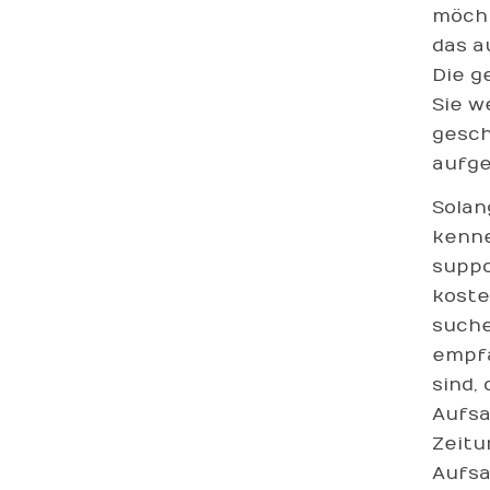
möcht
das a
Die g
Sie w
gesch
aufge
Solan
kenne
suppo
koste
suche
empfa
sind,
Aufsa
Zeitu
Aufsa