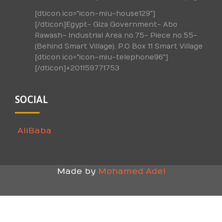
[dticon ico="icon-miu-house129"]
[/dticon]Egypt- Giza Government- Abo
Rawash- Industrial Area no.75- Piece no.55-
(Behind Smart Village). P.O Box 11 Smart Village
[dticon ico="icon-miu-telephone96"]
[/dticon]+201159771753
SOCIAL
AliBaba
Made by
Mohamed Adel