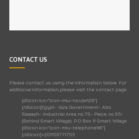
CONTACT US
Please contact us using the information below. For
additional information,please visit the contact page.
[dticon ico="icon-miu-house129"]
[/dticon]Egypt- Giza Government- Abo
Rawash- Industrial Area no.75- Piece no.55-
(Behind Smart Village). P.O Box 11 Smart Village
[dticon ico="icon-miu-telephone96"]
[/dticon]+201159771753