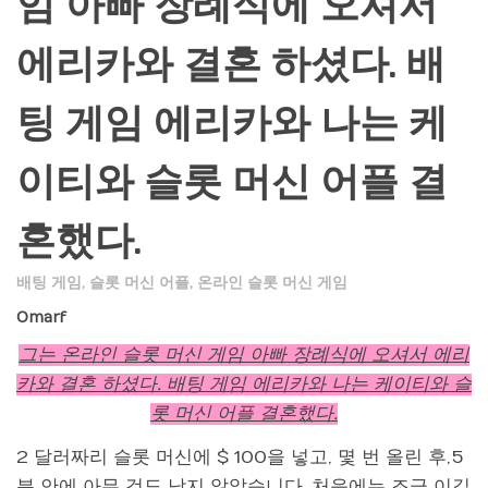
임 아빠 장례식에 오셔서
에리카와 결혼 하셨다. 배
팅 게임 에리카와 나는 케
이티와 슬롯 머신 어플 결
혼했다.
배팅 게임
,
슬롯 머신 어플
,
온라인 슬롯 머신 게임
Omarf
그는 온라인 슬롯 머신 게임 아빠 장례식에 오셔서 에리
카와 결혼 하셨다. 배팅 게임 에리카와 나는 케이티와 슬
롯 머신 어플 결혼했다.
2 달러짜리 슬롯 머신에 $ 100을 넣고, 몇 번 올린 후,5
분 안에 아무 것도 남지 않았습니다..처음에는 조금 이길