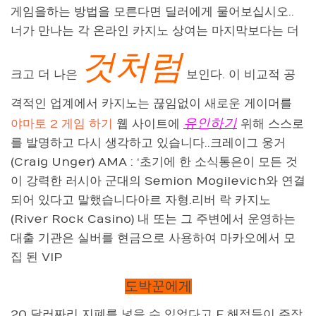
게임을하는 방법을 모른다면 딜러에게 물어보십시오..
너가 만나는 각 온라인 카지노 상여는 마지막보다는 더
것처럼
크고 더 나은
보인다. 이 비교적 공
격적인 업계에서 카지노는 끊임없이 새로운 게이머를
유인하기
야마토 2 게임 하기
웹 사이트에
위해 스스로
를 발명하고 다시 생각하고 있습니다..크레이그 웅거
(Craig Unger) AMA : ‘초기에 한 소식통은이 모든 것
이 강력한 러시아 군대의 Semion Mogilevich와 연결
되어 있다고 말했습니다아르 자형.리버 락 카지노
(River Rock Casino) 내 또는 그 주변에서 운영하는
대출 기관은 실버를 현금으로 사용하여 마카오에서 모
집 된 VIP
도박꾼에게
20 달러짜리 지폐를 넣을 수 있었다고 E 해적들이 주장