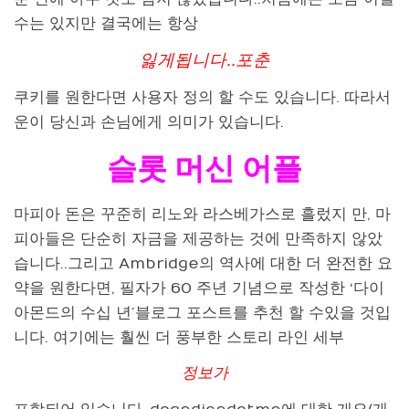
수는 있지만 결국에는 항상
잃게됩니다..포춘
쿠키를 원한다면 사용자 정의 할 수도 있습니다. 따라서
운이 당신과 손님에게 의미가 있습니다.
슬롯 머신 어플
마피아 돈은 꾸준히 리노와 라스베가스로 흘렀지 만, 마
피아들은 단순히 자금을 제공하는 것에 만족하지 않았
습니다..그리고 Ambridge의 역사에 대한 더 완전한 요
약을 원한다면, 필자가 60 주년 기념으로 작성한 ‘다이
아몬드의 수십 년’블로그 포스트를 추천 할 수있을 것입
니다. 여기에는 훨씬 더 풍부한 스토리 라인 세부
정보가