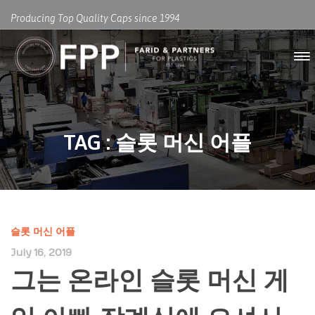
Producing Top Quality Caps since 1994
TAG : 슬롯 머신 어플
슬롯 머신 어플
July 16, 2019
그는 온라인 슬롯 머신 게