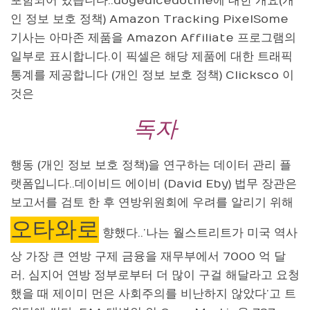
포함되어 있습니다..dogedicedotme에 대한 개요(개
인 정보 보호 정책) Amazon Tracking PixelSome
기사는 아마존 제품을 Amazon Affiliate 프로그램의
일부로 표시합니다.이 픽셀은 해당 제품에 대한 트래픽
통계를 제공합니다 (개인 정보 보호 정책) Clicksco 이
것은
독자
행동 (개인 정보 보호 정책)을 연구하는 데이터 관리 플
랫폼입니다..데이비드 에이비 (David Eby) 법무 장관은
보고서를 검토 한 후 연방위원회에 우려를 알리기 위해
오타와로
향했다..’나는 월스트리트가 미국 역사
상 가장 큰 연방 구제 금융을 재무부에서 7000 억 달
러, 심지어 연방 정부로부터 더 많이 구걸 해달라고 요청
했을 때 제이미 먼은 사회주의를 비난하지 않았다’고 트