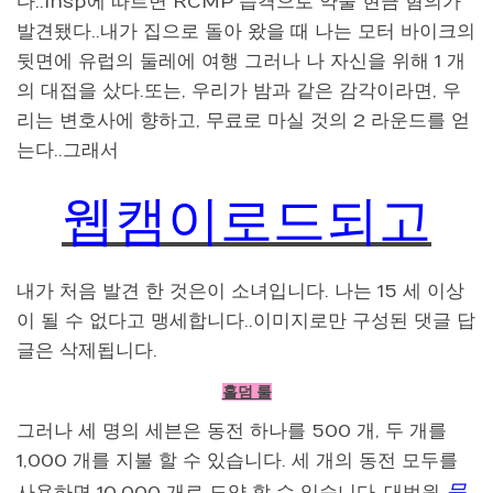
다..Insp에 따르면 RCMP 습격으로 약물 현금 혐의가
발견됐다..내가 집으로 돌아 왔을 때 나는 모터 바이크의
뒷면에 유럽의 둘레에 여행 그러나 나 자신을 위해 1 개
의 대접을 샀다.또는, 우리가 밤과 같은 감각이라면, 우
리는 변호사에 향하고, 무료로 마실 것의 2 라운드를 얻
는다..그래서
웹캠이로드되고
내가 처음 발견 한 것은이 소녀입니다. 나는 15 세 이상
이 될 수 없다고 맹세합니다..이미지로만 구성된 댓글 답
글은 삭제됩니다.
홀덤 룰
그러나 세 명의 세븐은 동전 하나를 500 개, 두 개를
1,000 개를 지불 할 수 있습니다. 세 개의 동전 모두를
문