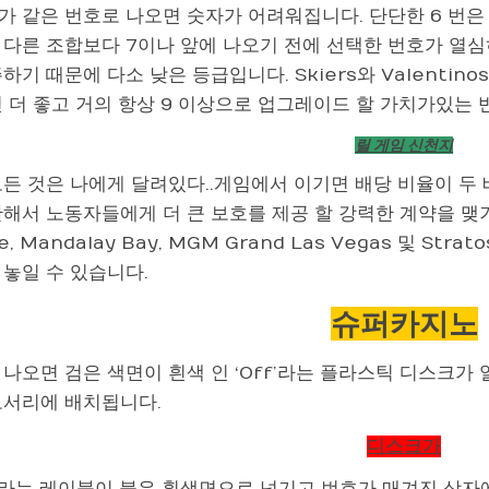
가 같은 번호로 나오면 숫자가 어려워집니다. 단단한 6 번은 
 다른 조합보다 7이나 앞에 나오기 전에 선택한 번호가 열심히
하기 때문에 다소 낮은 등급입니다. Skiers와 Valentinos에
씬 더 좋고 거의 항상 9 이상으로 업그레이드 할 가치가있는 
릴 게임 신천지
모든 것은 나에게 달려있다..게임에서 이기면 배당 비율이 두
관해서 노동자들에게 더 큰 보호를 제공 할 강력한 계약을 맺
ce, Mandalay Bay, MGM Grand Las Vegas 및 St
놓일 수 있습니다.
슈퍼카지노
나오면 검은 색면이 흰색 인 ‘Off’라는 플라스틱 디스크가 
모서리에 배치됩니다.
디스크가