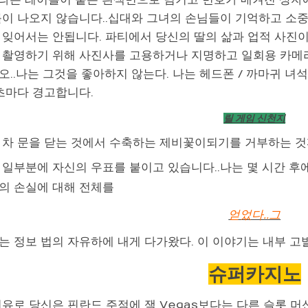
’이라는 레이블이 붙은 흰색면으로 넘기고 번호가 매겨진 상자
롤이 나오지 않습니다..십대와 그녀의 손님들이 기억하고 소
잊어서는 안됩니다. 파티에서 당신의 딸의 삶과 업적 사진이나
 촬영하기 위해 사진사를 고용하거나 지명하고 일회용 카메라
오..나는 그것을 좋아하지 않는다. 나는 헤드폰 / 까마귀 녀
 초마다 경고합니다.
릴 게임 신천지
 차 문을 닫는 것에서 수축하는 제비꽃이되기를 거부하는 것까
 일부분에 자신의 우표를 붙이고 있습니다..나는 몇 시간 후
의 손실에 대해 전체를
얻었다..그
 정보 법의 자유하에 내게 다가왔다. 이 이야기는 내부 고발
슈퍼카지노
이유로 당신은 핀란드 주점에 잭 Vegas보다는 다른 슬롯 머