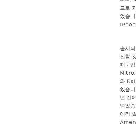
니다. 
므로 
었습니
iPho
출시되
진할 
때문입니
Nitr
와 Ra
있습니다
년 전에
넘었습
에리 솔
Amen