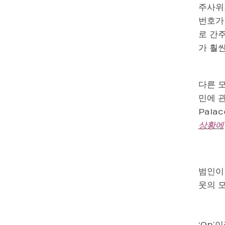
주사위
번호가
로 간주
가 훨
다른 
민에 
Pala
상황에
범인이 
웃의 