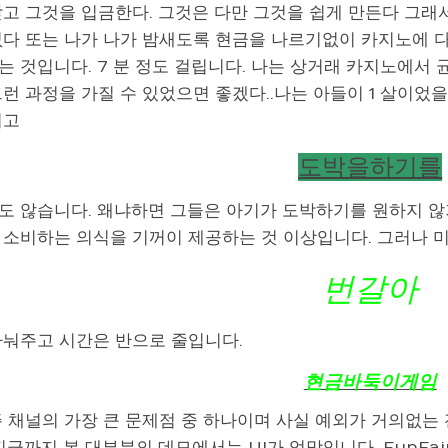
받고 그것을 입금한다. 그것은 다만 그것을 쉽게 만든다 그래서
없다 또는 나가 나가 밤새도록 현금을 나르기없이 카지노에 다
 것입니다. 7 분 정도 걸립니다. 나는 상거래 카지노에서 균
런 과정을 가질 수 있었으면 좋겠다..나는 아들이 1 살이었
니고
도박을하기를
도 않습니다. 왜냐하면 그들은 아기가 도박하기를 원하지 않
 소비하는 의식을 기꺼이 제공하는 것 이상입니다. 그러나 
번갈아
나눠주고 시간은 반으로 줄입니다.
현금바둑이게임
 채널의 가장 큰 문제점 중 하나이며 사실 예외가 거의없는 