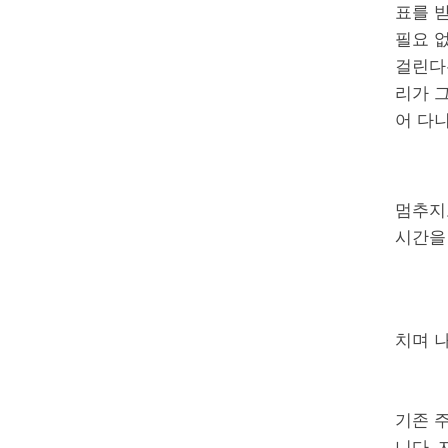
표를 
필요 
걸린다는
리가 그
어 다
멈추지
시간을
치며 
기존 주