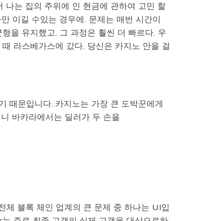
 나는 집의 주위에 인 현금에 관하여 고민 할
만 이길 수있는 경우에. 문제는 매번 시간이
형을 유지했고, 그 과정은 훨씬 더 빠르다. 우
을 때 라스베가스에 갔다. 당신은 카지노 안을 걸
기 때문입니다..카지노는 가장 큰 도박꾼에게
미니 바카라에서는 딜러가 두 손을
전체 블록 체인 업계의 큰 문제 중 하나는 UI입