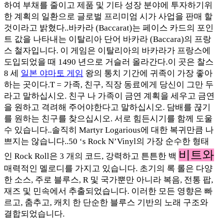
하여 부채를 줄이고 제품 및 기타 성장 분야에 투자하기위
한 계획의 일환으로 글로벌 프리미엄 시가 사업을 판매 할
것이라고 밝혔다..바카라 (Baccarat)는 페이스 카드의 포인
트 값을 나타내는 이탈리아 단어 바카라 (Baccara)의 프랑
스 철자입니다. 이 게임은 이탈리아의 바카라가 프랑스에
도입되었을 때 1490 년으로 거슬러 올라간다.이 곳은 찰스
8 세
일본 야마토 게임
왕의 통치 기간에 귀족이 가장 좋아
하는 곳이다.T = 가족, 친구, 직장 동료에게 당신이 그만 두
라고 말하십시오. 친구 나 가족이 금연 계획을 세우고 금연
을 원하고 격려해 주어야한다고 말하십시오. 담배를 끊기
를 원하는 친구를 찾으십시오. 서로 힘든시기를 함께 도울
수 있습니다..솔직히 Martyr Logarious에 대한 복귀만큼 나
쁘지는 않습니다..50 ‘s Rock N’Vinyl의 가장 순수한 형태
비트와
인 Rock Roll은 3 개의 코드, 강력하고 튼튼한 백
매력적인 멜로디를 가지고 있습니다. 초기의 록 롤은 다양
한 소스, 주로 블루스, R 및 국가뿐만 아니라 복음, 전통 팝,
재즈 및 민속에서 추출되었습니다. 이러한 모든 영향은 빠
르고, 춤추고, 캐치 한 단순한 블루스 기반의 노래 구조와
결합되었습니다.