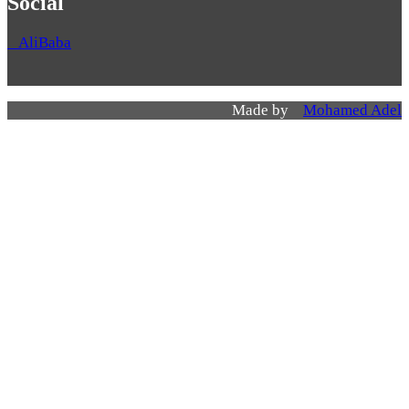
Social
AliBaba
Made by
Mohamed Adel