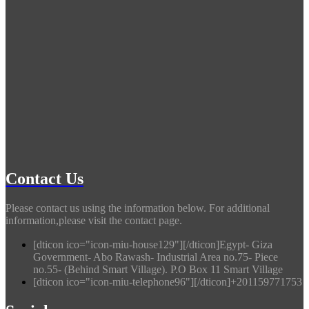
Contact Us
Please contact us using the information below. For additional
information,please visit the contact page.
[dticon ico="icon-miu-house129"][/dticon]Egypt- Giza
Government- Abo Rawash- Industrial Area no.75- Piece
no.55- (Behind Smart Village). P.O Box 11 Smart Village
[dticon ico="icon-miu-telephone96"][/dticon]+201159771753