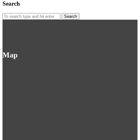
Search
Search
for:
Map