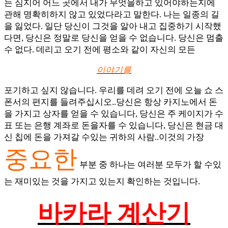
는 심지어 어느 곳에서 내가 무엇을하고 있어야하는지에
관해 명확히하지 않고 있었다라고 말한다. 나는 일종의 길
을 잃었다. 일단 당신이 그것을 알아 내고 집중하기 시작했
다면, 당신은 정말로 당신을 얻을 수 없습니다. 당신은 멈출
수 없다. 데리고 오기 전에 평소와 같이 자신의 모든
이야기를
포기하고 싶지 않습니다. 우리를 데려 오기 전에 오늘 쇼 스
폰서의 편지를 들려주십시오..당신은 항상 카지노에서 돈
을 가지고 상자를 얻을 수 있습니다, 당신은 주 케이지가 수
표 또는 은행 계좌로 돈을자를 수 있습니다, 당신은 현금 대
신 칩에 돈을 가져갈 수있는 귀하의 사람..이것의 가장
중요한
부분 중 하나는 여러분 모두가 할 수있
는 재미있는 것을 가지고 있는지 확인하는 것입니다.
바카라 계산기