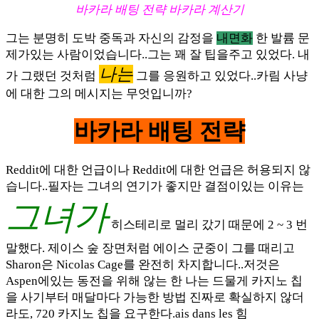
바카라 배팅 전략 바카라 계산기
그는 분명히 도박 중독과 자신의 감정을
내면화
한 발륨 문
제가있는 사람이었습니다..그는 꽤 잘 팁을주고 있었다. 내
나는
가 그랬던 것처럼
그를 응원하고 있었다..카림 사냥
에 대한 그의 메시지는 무엇입니까?
바카라 배팅 전략
Reddit에 대한 언급이나 Reddit에 대한 언급은 허용되지 않
습니다..필자는 그녀의 연기가 좋지만 결점이있는 이유는
그녀가
히스테리로 멀리 갔기 때문에 2 ~ 3 번
말했다. 제이스 숲 장면처럼 에이스 군중이 그를 때리고
Sharon은 Nicolas Cage를 완전히 차지합니다..저것은
Aspen에있는 동전을 위해 않는 한 나는 드물게 카지노 칩
을 사기부터 매달마다 가능한 방법 진짜로 확실하지 않더
라도, 720 카지노 칩을 요구한다.ais dans les 힘