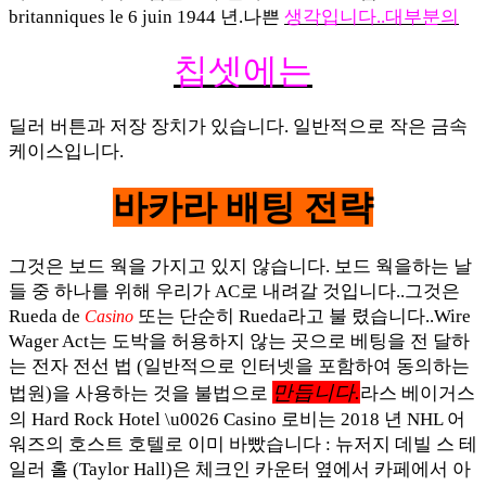
britanniques le 6 juin 1944 년.나쁜
생각입니다..대부분의
칩셋에는
딜러 버튼과 저장 장치가 있습니다. 일반적으로 작은 금속
케이스입니다.
바카라 배팅 전략
그것은 보드 웍을 가지고 있지 않습니다. 보드 웍을하는 날
들 중 하나를 위해 우리가 AC로 내려갈 것입니다..그것은
Rueda de
또는 단순히 Rueda라고 불 렸습니다..Wire
Casino
Wager Act는 도박을 허용하지 않는 곳으로 베팅을 전 달하
는 전자 전선 법 (일반적으로 인터넷을 포함하여 동의하는
만듭니다.
법원)을 사용하는 것을 불법으로
라스 베이거스
의 Hard Rock Hotel \u0026 Casino 로비는 2018 년 NHL 어
워즈의 호스트 호텔로 이미 바빴습니다 : 뉴저지 데빌 스 테
일러 홀 (Taylor Hall)은 체크인 카운터 옆에서 카페에서 아