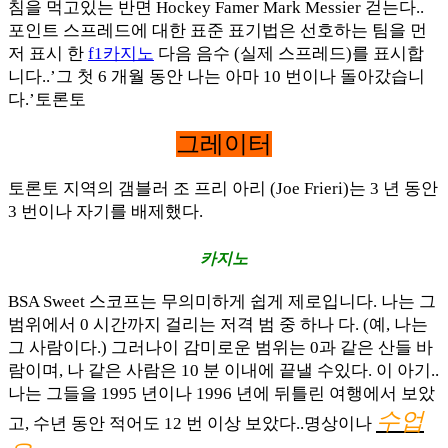
침을 먹고있는 반면 Hockey Famer Mark Messier 걷는다..
포인트 스프레드에 대한 표준 표기법은 선호하는 팀을 먼
저 표시 한
f1카지노
다음 음수 (실제 스프레드)를 표시합
니다..’그 첫 6 개월 동안 나는 아마 10 번이나 돌아갔습니
다.’토론토
그레이터
토론토 지역의 갬블러 조 프리 아리 (Joe Frieri)는 3 년 동안
3 번이나 자기를 배제했다.
카지노
BSA Sweet 스코프는 무의미하게 쉽게 제로입니다. 나는 그
범위에서 0 시간까지 걸리는 저격 범 중 하나 다. (예, 나는
그 사람이다.) 그러나이 감미로운 범위는 0과 같은 산들 바
람이며, 나 같은 사람은 10 분 이내에 끝낼 수있다. 이 아기..
나는 그들을 1995 년이나 1996 년에 뒤틀린 여행에서 보았
수업
고, 수년 동안 적어도 12 번 이상 보았다..명상이나