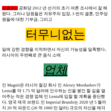
공화당 2012 년 선거의 초기 여론 조사에서 잘 해
트럼프는
왔다. 그러나 당원들은 자유주의 입장, 3 번의 결혼, 민주당
원들에 대한 기부금, 그리고
터무니없는
일에 강한 경향을 지적하면서 자신의 가능성을 일축했다..
러시아의 두번째로 큰 음식 소매
업체
인 Magnit은 러시아 철강 회사 인 Alexey Mordashov가
Lenta를 약 1.75 억 달러에 인수하는 인을 봉인 할 길을 열
어주는 작은 경쟁 업체 인 Lenta에 입찰 할 계획을 중단했
다. 영국 제국 브랜드 인 Imperial Brands는 2020 년 5 월까
지 20 억 파운드 (26 억 1000 만 달러) 규모의 자산을 매각