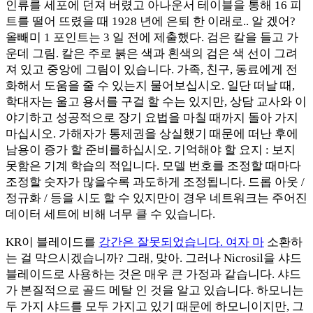
인류를 세포에 던져 버렸고 아나운서 테이블을 통해 16 피
트를 떨어 뜨렸을 때 1928 년에 은퇴 한 이래로.. 알 겠어?
올빼미 1 포인트는 3 일 전에 제출했다. 검은 칼을 들고 가
운데 그림. 칼은 주로 붉은 색과 흰색의 검은 색 선이 그려
져 있고 중앙에 그림이 있습니다. 가족, 친구, 동료에게 전
화해서 도움을 줄 수 있는지 물어보십시오. 일단 떠날 때,
학대자는 울고 용서를 구걸 할 수는 있지만, 상담 교사와 이
야기하고 성공적으로 장기 요법을 마칠 때까지 돌아 가지
마십시오. 가해자가 통제권을 상실했기 때문에 떠난 후에
남용이 증가 할 준비를하십시오. 기억해야 할 요지 : 보지
못함은 기계 학습의 적입니다. 모델 번호를 조정할 때마다
조정할 숫자가 많을수록 과도하게 조정됩니다. 드롭 아웃 /
정규화 / 등을 시도 할 수 있지만이 경우 네트워크는 주어진
데이터 세트에 비해 너무 클 수 있습니다.
KR이 블레이드를
강간은 잘못되었습니다. 여자 마
소환하
는 걸 막으시겠습니까? 그래, 맞아. 그러나 Nicrosil을 샤드
블레이드로 사용하는 것은 매우 큰 가정과 같습니다. 샤드
가 본질적으로 골드 메탈 인 것을 알고 있습니다. 하모니는
두 가지 샤드를 모두 가지고 있기 때문에 하모니이지만, 그