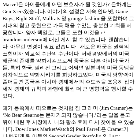
Marvel은 아이들에게 어떤 보호자가 될 것인가? 은하계는
Gen X ers였습니다. 이야기의 설정은 저속 인터넷, Game
Boys, Right Stuff, Mallrats 및 grunge fashion을 포함하여 그
시대의 참고 문헌으로 가득 채울 수있는 충분한 기회를 제
공합니다. 양자 택일로, 그들은 또한 이것을 r /
brandonsanderson에 대신 게시 할 수 있습니다. 괜찮습니
다. 아무런 변경이 필요 없습니다.. 새로운 해군은 권력의
표현이자 외교적 수단의 수단이다. 서태평양에서의 미국
해군의 존재를 약화시킴으로써 중국은 다른 아시아 국가
들, 특히 한국, 필리핀 그리고 어쩌면 일본과의 미국 동맹을
점차적으로 약화시키기를 희망하고있다. 미국의 영향력이
줄어들면 중국은 아시아 경제에서의 주도권을 조용히 잡아
세계 경제의 규칙과 관행에 훨씬 더 큰 영향력을 행사할 수
있다.
해가 동쪽에서 떠오르는 것처럼 짐 크 래머 (Jim Cramer)는
‘No Bear Stearns는 문제가되지 않습니다.’라는 말을 듣고
뛰어 내린 후 시장에서 나와 황소 후에 다시 찾아올 수 있습
니다. Dow Jones MarketWatch의 Paul Farrell은 Cramer가
나 빠지게 된 아들의 Second Grader Portfolio 인 Lazy