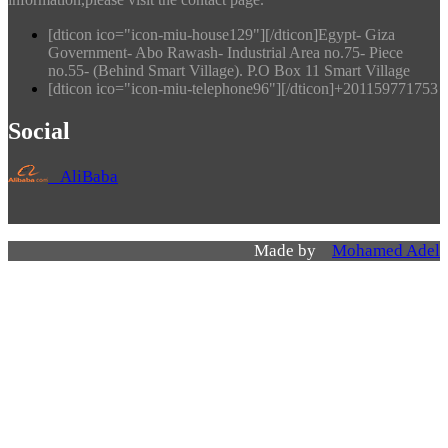
[dticon ico="icon-miu-house129"][/dticon]Egypt- Giza
Government- Abo Rawash- Industrial Area no.75- Piece
no.55- (Behind Smart Village). P.O Box 11 Smart Village
[dticon ico="icon-miu-telephone96"][/dticon]+201159771753
Social
AliBaba
Made by
Mohamed Adel