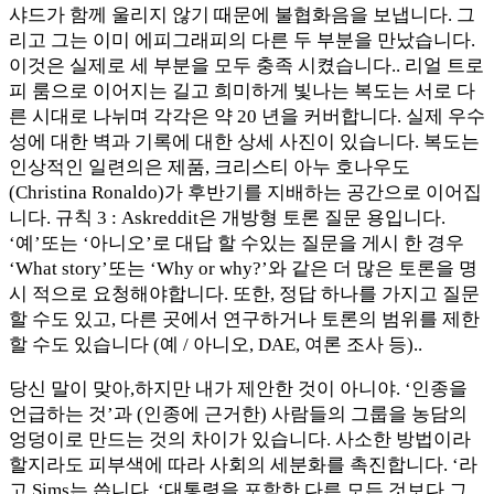
샤드가 함께 울리지 않기 때문에 불협화음을 보냅니다. 그
리고 그는 이미 에피그래피의 다른 두 부분을 만났습니다.
이것은 실제로 세 부분을 모두 충족 시켰습니다.. 리얼 트로
피 룸으로 이어지는 길고 희미하게 빛나는 복도는 서로 다
른 시대로 나뉘며 각각은 약 20 년을 커버합니다. 실제 우수
성에 대한 벽과 기록에 대한 상세 사진이 있습니다. 복도는
인상적인 일련의은 제품, 크리스티 아누 호나우도
(Christina Ronaldo)가 후반기를 지배하는 공간으로 이어집
니다. 규칙 3 : Askreddit은 개방형 토론 질문 용입니다.
‘예’또는 ‘아니오’로 대답 할 수있는 질문을 게시 한 경우
‘What story’또는 ‘Why or why?’와 같은 더 많은 토론을 명
시 적으로 요청해야합니다. 또한, 정답 하나를 가지고 질문
할 수도 있고, 다른 곳에서 연구하거나 토론의 범위를 제한
할 수도 있습니다 (예 / 아니오, DAE, 여론 조사 등)..
당신 말이 맞아,하지만 내가 제안한 것이 아니야. ‘인종을
언급하는 것’과 (인종에 근거한) 사람들의 그룹을 농담의
엉덩이로 만드는 것의 차이가 있습니다. 사소한 방법이라
할지라도 피부색에 따라 사회의 세분화를 촉진합니다. ‘라
고 Sims는 씁니다. ‘대통령을 포함한 다른 모든 것보다 그