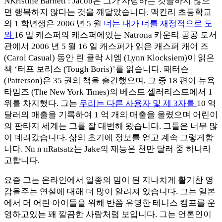
NKristine Barnett : Jacob은 그가 사랑하는 것을하지 않으
면 행복하지 않다는 것을 깨달았습니다. 맥킨리 초등학교
의 1 학년생은 2006 년 5 월
너는 내가 너를 재정적으로 도
와
16 일 캐스퍼의 캐스퍼에있는 Natrona 카운티 공공 도서
관에서 2006 년 5 월 16 일 캐스퍼가 읽은 캐스퍼 캐어 즈
(Carol Casual) 동안 린 클락 시엠 (Lynn Klocksiem)이 읽은
책 ‘터프 보리스 (Tough Boris)’를 읽습니다. 패터슨
(Patterson)은 35 권의 책을 출간했으며, 그 중 18 편이 뉴욕
타임즈 (The New York Times)의 베스트 셀러리스트에서 1
위를 차지했다. 그는
우리는 다른 사용자 및 제 3자를
10 억
달러의 매출을 기록하여 1 억 개의 매출을 올렸으며 어린이
의 판타지 세계는 그를 잘 대변해 왔습니다. 그들은 너무 많
이 데려갔습니다. 삶의 초기에 정보를 얻고 계속 그렇게합
니다. Nn n nRatsatz는 Jake의 재능은 천만 달러 중 하나라
고합니다.
요즘 그는 온라인에서 일종의 밈이 된 지나치게 활기찬 영
감을주는 연설에 대해 더 많이 알려져 있습니다. 그는 일본
에서 더 어린 아이들을 위해 반쯤 유명한 테니스 캠프를 운
영하고있는 꽤 깔끔한 사람처럼 보입니다. 그는 언론인이