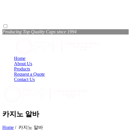
Producing Top Quality Caps since 1994
Home
About Us
Products
Request a Quote
Contact Us
카지노 알바
Home
/
카지노 알바