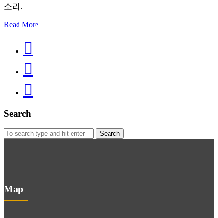
소리.
Read More
Search
Search
for:
Map