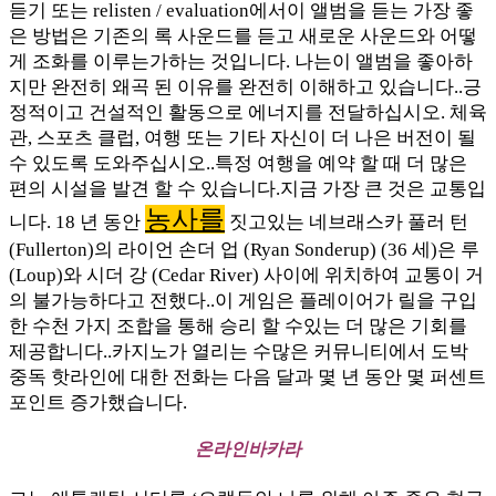
듣기 또는 relisten / evaluation에서이 앨범을 듣는 가장 좋
은 방법은 기존의 록 사운드를 듣고 새로운 사운드와 어떻
게 조화를 이루는가하는 것입니다. 나는이 앨범을 좋아하
지만 완전히 왜곡 된 이유를 완전히 이해하고 있습니다..긍
정적이고 건설적인 활동으로 에너지를 전달하십시오. 체육
관, 스포츠 클럽, 여행 또는 기타 자신이 더 나은 버전이 될
수 있도록 도와주십시오..특정 여행을 예약 할 때 더 많은
편의 시설을 발견 할 수 있습니다.지금 가장 큰 것은 교통입
농사를
니다. 18 년 동안
짓고있는 네브래스카 풀러 턴
(Fullerton)의 라이언 손더 업 (Ryan Sonderup) (36 세)은 루
(Loup)와 시더 강 (Cedar River) 사이에 위치하여 교통이 거
의 불가능하다고 전했다..이 게임은 플레이어가 릴을 구입
한 수천 가지 조합을 통해 승리 할 수있는 더 많은 기회를
제공합니다..카지노가 열리는 수많은 커뮤니티에서 도박
중독 핫라인에 대한 전화는 다음 달과 몇 년 동안 몇 퍼센트
포인트 증가했습니다.
온라인바카라