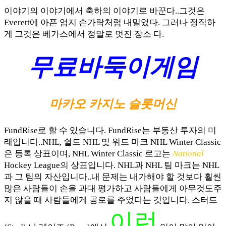
이야기의 이야기에서 축하의 이야기로 바꾼다..그것은
Everett에 아픈 엄지 손가락처럼 내밀었다. 그러나 정직하
게 그것은 베가스에서 정말로 멋진 장소 다.
무료바둑이게임
마카오 카지노 슬롯머신
FundRise로 할 수 있습니다. FundRise는 부동산 투자의 미
래입니다..NHL, 쉴드 NHL 및 워드 마크 NHL Winter Classic
은 등록 상표이며, NHL Winter Classic 로고는
National
Hockey League의 상표입니다. NHL과 NHL 팀 마크는 NHL
과 그 팀의 자산입니다..내 문제는 내가해야 할 것보다 훨씬
많은 사람들이 손을 과대 평가하고 사람들에게 아무것도주
지 않을 때 사람들에게 공로를 주었다는 것입니다. 스터드
이런