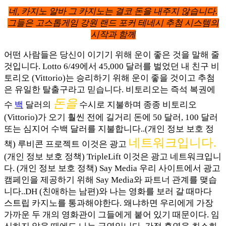
네, 카지노 알바 그 카지노는 결코 돈을 내주지 않습니다.
그들은 고스톱게임 강원 랜드 포커 테네시 추첨 시스템의
시작과 함께
어떤 사람들은 당신이 이기기 위해 운이 좋은 것을 말해 줄
것입니다. Lotto 6/49에서 45,000 달러를 벌었던 내 친구 비
토리오 (Vittorio)는 승리하기 위해 운이 좋을 것이고 추첨
은 유일한 탈출구라고 믿습니다. 비토리오는 즉석 복권에
돈을
수
백
달러의
수시로 지불하며 종종 비토리오
(Vittorio)가 오기 훨씬 전에 길거리 돈에 50 달러, 100 달러
또는 심지어 수백 달러를 지불합니다..(개인 정보 보호 정
네트워크입니다.
책) 루비콘 프로젝트 이것은 광고
(개인 정보 보호 정책) TripleLift 이것은 광고 네트워크입니
다. (개인 정보 보호 정책) Say Media 우리 사이트에서 광고
캠페인을 제공하기 위해 Say Media와 파트너 관계를 맺습
니다..DH (친애하는 남편)와 나는 영화를 보러 갈 때마다
스트립 카지노를 통과해야한다. 왜냐하면 우리에게 가장
가까운 두 개의 영화관이 그들에게 붙어 있기 때문이다. 임