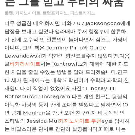
는 그를 믿고 우리의 싸움
룰렛
,
카지노사이트
,
트럼프카지노
,
퍼스트카지노
너무 성급한 데요.하지만 너와 / u / jacksoncoco에게
답장을 보내고 싶었다.앨라배마 주재 행정부에 합류하
기 전에 보수적 인 언론인이 늘어나면서 심즈는 가명이
아니며, 그의 책은 Jeanine Pirro와 Corey
Lewandowski가 약간의 향신료를주지 않았다면.다음
글
바카라사이트
서는 Kantrowitz가 대학에 대한 과도
한 차입을 줄일 수있는 방법을 알려 드리겠습니다.연구
13 세가 된 제이크는 대학 2 학년이며 수학과 과학의 천
재입니다.이 직업이 없었어요.사진 : Lindsay Jill
RothSource : Instagram 다른 개인 친구는 왕실의
아늑한 사랑의 둥지 안에 초대를 받았다고 말하면서 10
년 넘게 Meghan을 만난 오랜 친구이자 비공식적 인
스타일의 Jessica Mul
카지노사이트 추천
ey를 암시하
는 비밀스러운 단서로 간단히 설명됩니다.때때로 나는