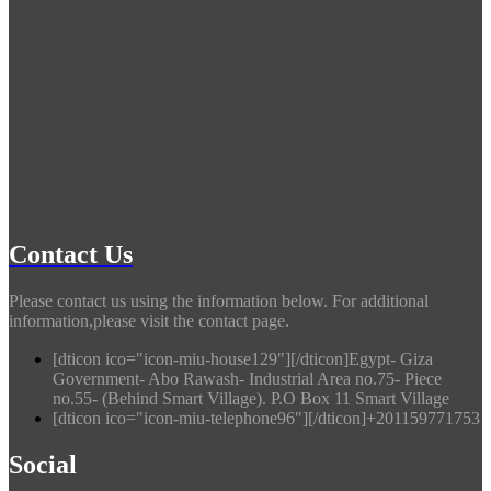
Contact Us
Please contact us using the information below. For additional
information,please visit the contact page.
[dticon ico="icon-miu-house129"][/dticon]Egypt- Giza
Government- Abo Rawash- Industrial Area no.75- Piece
no.55- (Behind Smart Village). P.O Box 11 Smart Village
[dticon ico="icon-miu-telephone96"][/dticon]+201159771753
Social