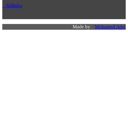
AliBaba
Made by
Mohamed Adel