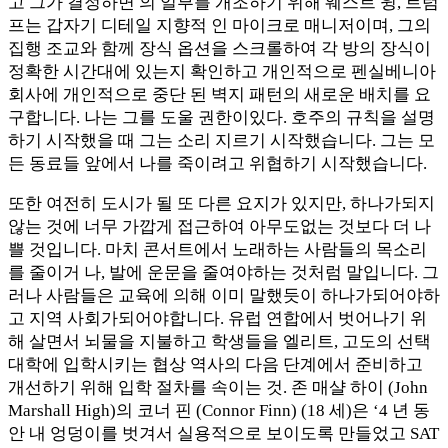
고 그가 결정하면 의 일부를 개조하기 위해 웨스트 윙, 트럼
프는 갑자기 디테일 지향적 인 마이크로 매니저이며, 그의
집행 조교와 함께 장식 옵션을 스크롤하여 각 방의 장식이
정확한 시간대에 있는지 확인하고 개인적으로 펜실베니아
회사에 개인적으로 중단 된 벽지 패턴의 새로운 배치를 요
구합니다. 나는 그를 도울 권한이있다. 호주의 규칙을 설명
하기 시작했을 때 그는 소리 지르기 시작했습니다. 그는 모
든 동료들 앞에서 나를 죽이려고 위협하기 시작했습니다.
또한 여전히 도시가 될 또 다른 요지가 있지만, 하나가되지
않는 것에 너무 가깝게 접근하여 아무도없는 것보다 더 나
쁠 것입니다. 마치 콘서트에서 노래하는 사람들의 목소리
를 줄이거 나, 발에 운문을 줄여야하는 것처럼 말입니다. 그
러나 사람들은 교육에 의해 이미 말했듯이 하나가되어야하
고 지역 사회가되어야합니다. 유럽 ​​연합에서 벗어나기 위
해 살면서 뇌물을 지불하고 학생들을 엘리트, 고도의 선택
대학에 입학시키는 협상 역사의 다음 단계에서 준비하고
개선하기 위해 입학 절차를 속이는 것. 존 매샬 하이 (John
Marshall High)의 코너 핀 (Connor Finn) (18 세)은 ‘4 년 동
안 내 엉덩이를 벗겨서 실용적으로 보이도록 만들었고 SAT