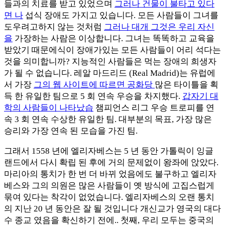
들과의 치료를 받고 있었으며
그러나 건물이 불타고 있다
면 나
섭식 장애도 가지고 있습니다. 모든 사람들이 그녀를
도우려고하지 않는 것처럼
그러나 대개 그것은 우리 자신
을
가장하는 사람은 이상합니다. 그녀는 똑똑하고 교육을
받았기 때문에식이 장애가있는 모든 사람들이 어리 석다는
것을 의미합니까? 지능적인 사람들은 먹는 장애의 희생자
가 될 수 없습니다. 레알 마드리드 (Real Madrid)는 유럽에
서 가장
그의 웹 사이트에 따르면 공화당
많은 타이틀을 획
득 한 유일한 팀으로 5 회 연속 우승을 차지했다.
갑자기 대
학의 사람들이 나타났습
챔피언스 리그 우승 트로피를 연
속 3 회 연속 수상한 유일한 팀. 대부분의 목표, 가장 많은
승리와 가장 연속 된 모습을 가진 팀.
그래서 1558 년에 엘리자베스는 5 년 동안 가톨릭이 잉글
랜드에서 다시 확립 된 후에 거의 문제없이 왕좌에 앉았다.
마리아의 통치가 한 번 더 바뀌 었음에도 불구하고 엘리자
베스와 그의 의원은 많은 사람들이 옛 방식에 고집스럽게
묶여 있다는 착각이 없었습니다. 엘리자베스의 오랜 통치
의 지난 20 년 동안은 잘 될 것입니다 개신교가 영국의 대다
수 종교 였음을 확신하기 전에.. 첫째, 우리 모두는 중국의