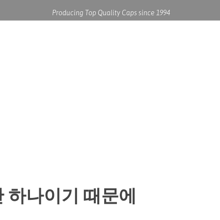
Producing Top Quality Caps since 1994
REQUEST A QUOTE
CONTACT US
단 하나이기 때문에