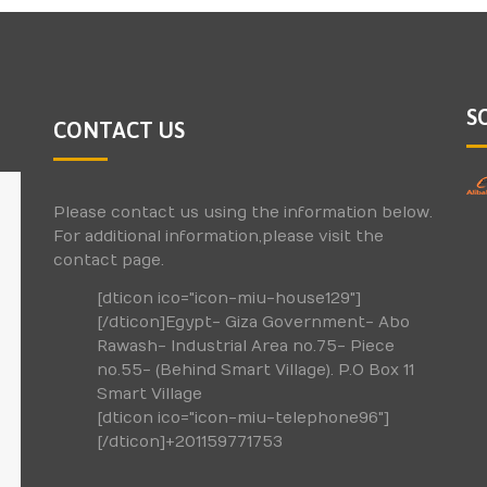
S
CONTACT US
Please contact us using the information below.
For additional information,please visit the
contact page.
[dticon ico="icon-miu-house129"]
[/dticon]Egypt- Giza Government- Abo
Rawash- Industrial Area no.75- Piece
no.55- (Behind Smart Village). P.O Box 11
Smart Village
[dticon ico="icon-miu-telephone96"]
[/dticon]+201159771753