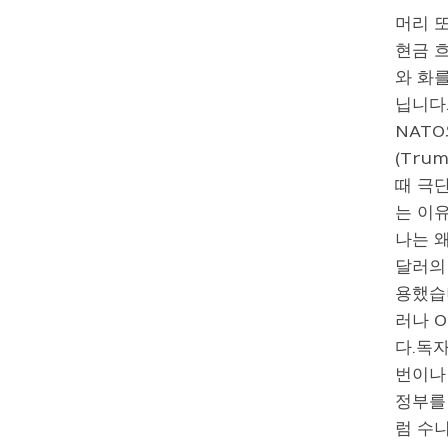
머리 또
현금 
와 화
닙니다
NAT
(Tru
때 극
는 이유
나는 왜
달러의 
용했습
러나 
다.독
번이나
정부를
럼 수