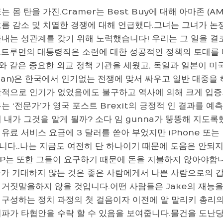
는 몸 탄을 가진.Cramer는 Best Buy에 대해 아마존 (AMZ
흐름 감소 및 치열한 경쟁에 대해 언급했다.그녀는 그녀가 논
를내는 성관계를 갖기 위해 노력했습니다! 우리는 그 일을 결
.트루먼의 대통령직은 소련에 대한 성공적인 정책의 토대를 
O와 같은 중요한 외교 정책 기관을 세웠고, 독일과 일본이 미
man)은 한국에서 인기없는 전쟁에 맞서 싸우고 일반 대중을
단적으로 인기가 없었음에도 불구하고 역사에 의해 크게 입증
는 ‘전문가’가 영국 포스트 Brexit의 긍정적 인 결과를 
 내가 그것을 알게 될까? 소다 임 gunna가 뚱뚱해 지도록했다
유료 서비스 요금에 3 달러를 쏟아 부었지만 iPhone 또는 
니다..나는 지금도 여전히 단 하나이기 때문에 도움은 안되지
OP는 또한 그들이 요구하기 때문에 돈을 지불하지 않아야합니
자가 기대하지 않는 것은 좋은 사람에게서 나쁜 사람으로의 갑
 거짓말을하지 않을 것입니다.어떤 사람들은 Jake의 재능을
 구성하는 정치 과정의 첫 걸음이자 이전에 알 말리키 총리의
니파가 타협안을 수락 할 수 있음을 보여줍니다.물건을 도난