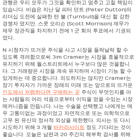
관행은 우리 모두가 그것을 확인하고 멈추고 고칠 책임이
있습니다. 비숍은 지난 달 피터 던트 (Peter Dutton)의
리더십 도전에 실패한 턴 불 (Turnbull)을 대신 할 강한
경쟁자 였지만, 스콧 모리슨 (Scott Morrison) 재무가
재무 장관직을 차지하기 전에 1 군 회의 투표에서 기권되
었다..
N 시청자가 뜨거운 주식을 사고 시장을 들락날락 할 수
있도록 격려함으로써 Jim Cramer는 시장을 효율적으로
유지하기 위해 월스트리트에서 누구보다 많은 것을합니
다. 그 거래량은 시장을 계속 유지하며 시장이 기능 할 수
있게하는 데 중요합니다. 의도하지는 않지만 Cramer는
장기 투자자가 가까운 장래의 미래 또는 앞으로의 뜨거운
인도에서 저렴하다면 구매하는 곳
주식이 무엇인지를 아
는 사람들의 어리 석음으로부터 이익을 얻을 수있는 시장
메커니즘을 만듭니다. 나는 수술을 선택했고 나에게는 매
우 고통이없는 과정이었고 자연적으로 또는 의학적으로
고무 된 유산의 정서적 외상을 제한했다. 의사는 또 다시
시도하기 위해 3 개월
바카라사이트
정도 기다리는 것이
좋습니다. 오늘은 남편과 20 주간의 해부학 검사를 위해