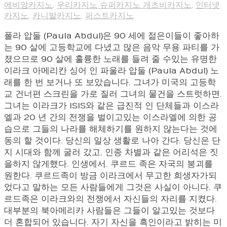
에비앙카지노
,
우리카지노 슈퍼카지노 개츠비카지노
,
인터넷
카지노
,
카니발카지노
,
퍼스트카지노
폴라 압둘 (Paula Abdul)은 90 세에 젊은이들이 좋아하
는 90 살에 고등학교에 다녔고 많은 음악 무용 파티를 가
졌으므로 90 살에 훌륭한 노래를 들려 줄 수있는 유명한
이라크 아메리칸 싱어 인 파울라 압둘 (Paula Abdul) 노
래를 한 번 보거나 또 보았습니다. 그녀가 미국의 고등학
교 건너편 스크린을 가로 질러 그녀의 물건을 스트럿하면.
그녀는 이라크가 ISIS와 같은 급진적 인 단체들과 이스라
엘과 20 년 간의 전쟁을 벌이고있는 이스라엘에 의한 공
습으로 그들의 나라를 해체하기를 원하지 않는다는 것에
동의 할 것이다. 당신의 일상 생활로 나아 간다. 당신은 단
지 시대와 함께 굴러 갔고, 인종 차별과 같은 어리석은 짓
을하지 않게했다. 인생에서. 쿠르드 족은 자국의 붕괴를
원한다. 쿠르드족이 방금 이라크에서 무고한 희생자가되
었다고 말하는 모든 사람들에게 그것은 사실이 아니다. 쿠
르드족은 이라크와의 전쟁에서 자신들의 자리를 지켰다.
대부분의 북아메리카 사람들은 그들이 알고있는 것보다
더 혼합되어 있습니다. 자기 자신을 흑인이라고 밝히는 미