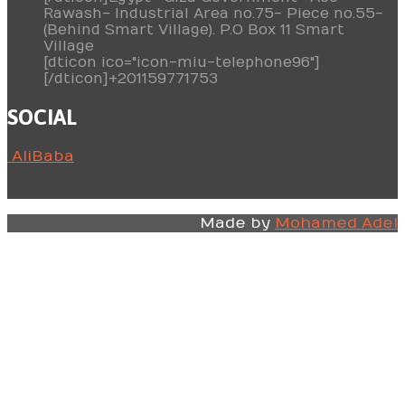
Rawash- Industrial Area no.75- Piece no.55-
(Behind Smart Village). P.O Box 11 Smart
Village
[dticon ico="icon-miu-telephone96"]
[/dticon]+201159771753
SOCIAL
AliBaba
Made by
Mohamed Adel