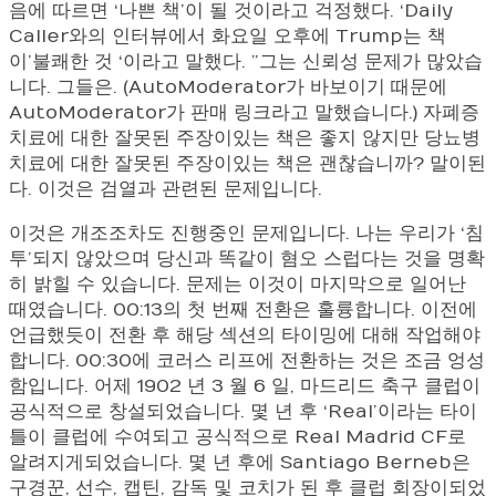
음에 따르면 ‘나쁜 책’이 될 것이라고 걱정했다. ‘Daily
Caller와의 인터뷰에서 화요일 오후에 Trump는 책
이’불쾌한 것 ‘이라고 말했다. ”그는 신뢰성 문제가 많았습
니다. 그들은. (AutoModerator가 바보이기 때문에
AutoModerator가 판매 링크라고 말했습니다.) 자폐증
치료에 대한 잘못된 주장이있는 책은 좋지 않지만 당뇨병
치료에 대한 잘못된 주장이있는 책은 괜찮습니까? 말이된
다. 이것은 검열과 관련된 문제입니다.
이것은 개조조차도 진행중인 문제입니다. 나는 우리가 ‘침
투’되지 않았으며 당신과 똑같이 혐오 스럽다는 것을 명확
히 밝힐 수 있습니다. 문제는 이것이 마지막으로 일어난
때였습니다. 00:13의 첫 번째 전환은 훌륭합니다. 이전에
언급했듯이 전환 후 해당 섹션의 타이밍에 대해 작업해야
합니다. 00:30에 코러스 리프에 전환하는 것은 조금 엉성
함입니다. 어제 1902 년 3 월 6 일, 마드리드 축구 클럽이
공식적으로 창설되었습니다. 몇 년 후 ‘Real’이라는 타이
틀이 클럽에 수여되고 공식적으로 Real Madrid CF로
알려지게되었습니다. 몇 년 후에 Santiago Berneb은
구경꾼, 선수, 캡틴, 감독 및 코치가 된 후 클럽 회장이되었