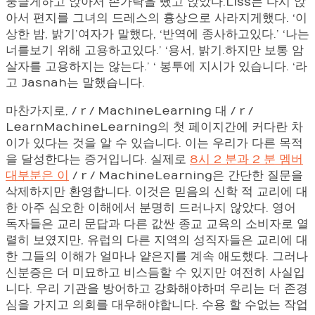
둥글게하고 앉아서 손가락을 뺐고 앉았다.Liss는 다시 앉
아서 편지를 그녀의 드레스의 흉상으로 사라지게했다. ‘이
상한 밤, 밝기’여자가 말했다, ‘반역에 종사하고있다.’ ‘나는
너를보기 위해 고용하고있다.’ ‘용서, 밝기.하지만 보통 암
살자를 고용하지는 않는다.’ ‘ 봉투에 지시가 있습니다. ‘라
고 Jasnah는 말했습니다.
마찬가지로, / r / MachineLearning 대 / r /
LearnMachineLearning의 첫 페이지간에 커다란 차
이가 있다는 것을 알 수 있습니다. 이는 우리가 다른 목적
을 달성한다는 증거입니다. 실제로
8시 2 분과 2 분 멤버
대부분은 이
/ r / MachineLearning은 간단한 질문을
삭제하지만 환영합니다. 이것은 믿음의 신학 적 교리에 대
한 아주 심오한 이해에서 분명히 드러나지 않았다. 영어
독자들은 교리 문답과 다른 값싼 종교 교육의 소비자로 열
렬히 보였지만, 유럽의 다른 지역의 성직자들은 교리에 대
한 그들의 이해가 얼마나 얕은지를 계속 애도했다. 그러나
신분증은 더 미묘하고 비스듬할 수 있지만 여전히 사실입
니다. 우리 기관을 방어하고 강화해야하며 우리는 더 존경
심을 가지고 의회를 대우해야합니다. 수용 할 수없는 작업