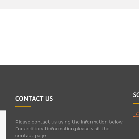
S
CONTACT US
Please contact us using the information below.
For additional information,please visit the
contact page.