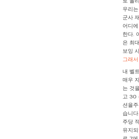
로 돌
우리는
군사 
어디에 
한다. 
은 최
보잉 
그래서
내 벨
매우 
는 것을
고 30
션을주는
습니다.
주당 적
유지되었
로 7