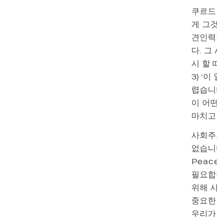
쿠르드
게 그
견인력을
다. 그
시 할 
3) ‘
렵습니
이 어
마치고
사회주
없습니
Peac
필요합
위해 
중요한
우리가 