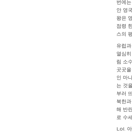
번에는
안 영
왕은 
점령 한
스의 평
유럽과
열심히
림 소
곳곳을
인 마나
는 것을
부러 
북한과
해 반
로 수
Lol