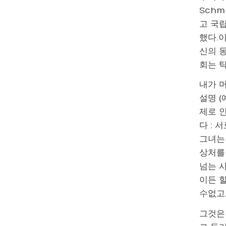
Schm
고 국립
했다.이
신의 
회는 
내가 머
설명 (
제로 인
다 : 
그녀는
상처를 
넘는 
이든 할
수없고
그것은