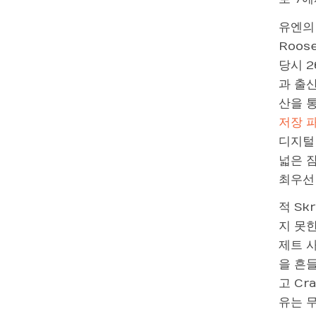
유엔의 
Roos
당시 2
과 출
산을 통
저장 
디지털
넓은 
최우선
적 Sk
지 못
제트 
을 흔
고 Cr
유는 무