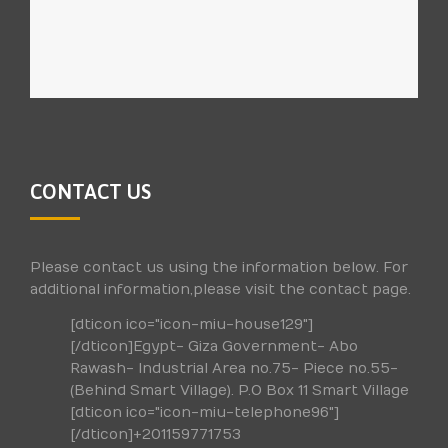
CONTACT US
Please contact us using the information below. For
additional information,please visit the contact page.
[dticon ico="icon-miu-house129"]
[/dticon]Egypt- Giza Government- Abo
Rawash- Industrial Area no.75- Piece no.55-
(Behind Smart Village). P.O Box 11 Smart Village
[dticon ico="icon-miu-telephone96"]
[/dticon]+201159771753