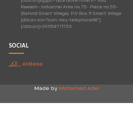
[/dticon]Egypt- Giza Government- Abo
Rawash- Industrial Area no.75- Piece no.55-
(Behind Smart Village). P.O Box 11 Smart Village
[dticon ico="icon-miu-telephone96"]
[/dticon]+201159771753
SOCIAL
AliBaba
Made by
Mohamed Adel