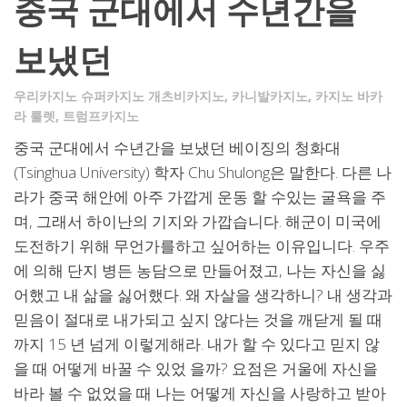
중국 군대에서 수년간을
보냈던
우리카지노 슈퍼카지노 개츠비카지노
,
카니발카지노
,
카지노 바카
라 룰렛
,
트럼프카지노
중국 군대에서 수년간을 보냈던 베이징의 청화대
(Tsinghua University) 학자 Chu Shulong은 말한다. 다른 나
라가 중국 해안에 아주 가깝게 운동 할 수있는 굴욕을 주
며, 그래서 하이난의 기지와 가깝습니다. 해군이 미국에
도전하기 위해 무언가를하고 싶어하는 이유입니다. 우주
에 의해 단지 병든 농담으로 만들어졌고, 나는 자신을 싫
어했고 내 삶을 싫어했다. 왜 자살을 생각하니? 내 생각과
믿음이 절대로 내가되고 싶지 않다는 것을 깨닫게 될 때
까지 15 년 넘게 이렇게해라. 내가 할 수 있다고 믿지 않
을 때 어떻게 바꿀 수 있었 을까? 요점은 거울에 자신을
바라 볼 수 없었을 때 나는 어떻게 자신을 사랑하고 받아