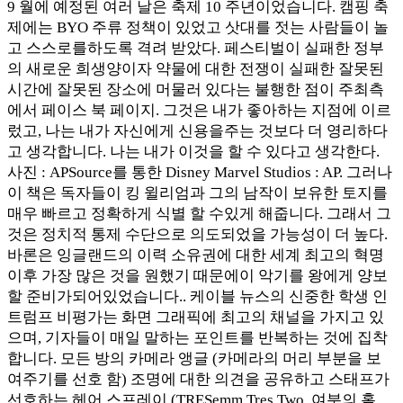
9 월에 예정된 여러 날은 축제 10 주년이었습니다. 캠핑 축
제에는 BYO 주류 정책이 있었고 삿대를 젓는 사람들이 놀
고 스스로를하도록 격려 받았다. 페스티벌이 실패한 정부
의 새로운 희생양이자 약물에 대한 전쟁이 실패한 잘못된
시간에 잘못된 장소에 머물러 있다는 불행한 점이 주최측
에서 페이스 북 페이지. 그것은 내가 좋아하는 지점에 이르
렀고, 나는 내가 자신에게 신용을주는 것보다 더 영리하다
고 생각합니다. 나는 내가 이것을 할 수 있다고 생각한다.
사진 : APSource를 통한 Disney Marvel Studios : AP. 그러나
이 책은 독자들이 킹 윌리엄과 그의 남작이 보유한 토지를
매우 빠르고 정확하게 식별 할 수있게 해줍니다. 그래서 그
것은 정치적 통제 수단으로 의도되었을 가능성이 더 높다.
바론은 잉글랜드의 이력 소유권에 대한 세계 최고의 혁명
이후 가장 많은 것을 원했기 때문에이 악기를 왕에게 양보
할 준비가되어있었습니다.. 케이블 뉴스의 신중한 학생 인
트럼프 비평가는 화면 그래픽에 최고의 채널을 가지고 있
으며, 기자들이 매일 말하는 포인트를 반복하는 것에 집착
합니다. 모든 방의 카메라 앵글 (카메라의 머리 부분을 보
여주기를 선호 함) 조명에 대한 의견을 공유하고 스태프가
선호하는 헤어 스프레이 (TRESemm Tres Two, 여분의 홀