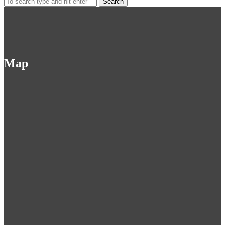
for:
Map