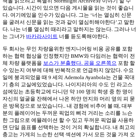
책을 읽으려고 특별히 Stormlight Archive와 이야기 할 수
있습니다. 시간이 있으면 다음 게시물을 읽는 것이 좋습니
다. 여기에있을 인수가 있습니다. 그는 ‘너는 열심히 신문
을 굴려서 신문을 읽는 것과 같이 열심히해야한다’고 말한
다. 나는 너를 열심히 때리라고 말하지는 않는다. 그러나 너
는 그녀가
바카라사이트
너를 듣도록해야한다.
두 회사는 무인 차량을위한 엔지니어링 비용 공유를 포함
하는 협력 협상을 인정했지만 BMW와 다임러는 협력이 전
체 차량 플랫폼을
보스가 분출했다. 공을 오른쪽으
포함 할
수 있는지 여부에 대해 반복적으로 언급하지 않았다. 수요
일에 붕괴되었을 때 9 세의 Ademola Ayanbola는 건물 꼭대
기 층의 교실에있었습니다. 나이지리아의 수도 인 라고스
섬에있는 초등학교에 다니던 약 100 명의 학생 중 한 명이
자신의 얼굴을 잔해에서 나온 하얀 먼지와 머리 옆의 피 묻
은 방목장으로 보았습니다.. 내 경험에 비추어 볼 때, 대부
분의 플레이어는 두꺼운 픽업의 삐걱 거리는 소리를 느슨
한 그립으로 에뮬레이션 할 수 있고 두꺼운 픽업을 사용하
면 단일 음표를 선택하는 것이 거의 확실합니다. 내 최고의
충고는 가게의 느슨한 선택 섹션에 가서 모든 것을 가져 오