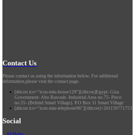
Contact Us
Please contact us using the information below. For additional
information,please visit the contact page.
[dticon ico="icon-miu-house129"][/dticon]Egypt- Giza
Government- Abo Rawash- Industrial Area no.75- Piece
no.55- (Behind Smart Village). P.O Box 11 Smart Village
[dticon ico="icon-miu-telephone96"][/dticon]+201159771753
Social
AliBaba