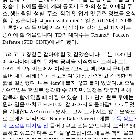
있습니다. 예를 들어, 계좌 등록시 귀하의 성함, ​​이메일 주
소, 생년월일, 성별, 주소, 직위 및 업계 및 관련 정보를 요청
할 수 있습니다. 4 pointssubmitted 2 일 전 6TD 대 1INT를
기록한 시즌 두 번째 시즌. 당신이 더 깊이 보일 때까지는
종이에 잘 어울립니다. TD의 대다수는 Texans와 Packers
Defense (5TD, 0INT)에 반대했다.
그리고 그 경험은 갚아야 할 것 같았습니다. 그는 1989 년
에 파나마에 대한 무차별 공격을 시작했다. 그러나 그는
1991 년 쿠웨이트에서 이라크 (그리고 백만명의 군대)를
밀어 내기 위해 (적과 비교하여) 가장 강력하고 강력한 연
합을 결성했다. 나는 4am에 붙지 않고 붙어 있었다. 화요일
/ 수요일은 휴일로 생각할 수 있지만, 일정을 맞추기 위해
감독과 함께있을 때 바뀔 수 있습니다. 1 단계 완료 후에는
원래 일을 마치고 FLETC에 갈 때까지 되돌아갑니다.. 무엇
을 기대합니까? n n n n 숫자는 그저 그가 서로 쌓은 모양으
로 그에게 나타난다. N n n n Bake Barnett : 예를
구독 정보 :
내 프로필 디지털 접
들어 3 큐브 또는 27입니다. 그러면 54
를하고 싶으면 다른 스택을 쌓으십시오. 새들은 짹짹 울고