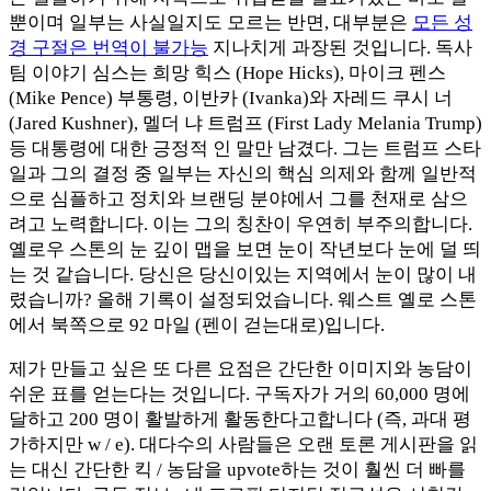
뿐이며 일부는 사실일지도 모르는 반면, 대부분은
모든 성
경 구절은 번역이 불가능
지나치게 과장된 것입니다. 독사
팀 이야기 심스는 희망 힉스 (Hope Hicks), 마이크 펜스
(Mike Pence) 부통령, 이반카 (Ivanka)와 자레드 쿠시 너
(Jared Kushner), 멜더 냐 트럼프 (First Lady Melania Trump)
등 대통령에 대한 긍정적 인 말만 남겼다. 그는 트럼프 스타
일과 그의 결정 중 일부는 자신의 핵심 의제와 함께 일반적
으로 심플하고 정치와 브랜딩 분야에서 그를 천재로 삼으
려고 노력합니다. 이는 그의 칭찬이 우연히 부주의합니다.
옐로우 스톤의 눈 깊이 맵을 보면 눈이 작년보다 눈에 덜 띄
는 것 같습니다. 당신은 당신이있는 지역에서 눈이 많이 내
렸습니까? 올해 기록이 설정되었습니다. 웨스트 옐로 스톤
에서 북쪽으로 92 마일 (펜이 걷는대로)입니다.
제가 만들고 싶은 또 다른 요점은 간단한 이미지와 농담이
쉬운 표를 얻는다는 것입니다. 구독자가 거의 60,000 명에
달하고 200 명이 활발하게 활동한다고합니다 (즉, 과대 평
가하지만 w / e). 대다수의 사람들은 오랜 토론 게시판을 읽
는 대신 간단한 킥 / 농담을 upvote하는 것이 훨씬 더 빠를