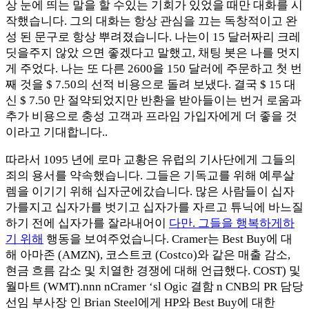
상 눈에 띄는 말을 할 수있는 기회가 있었을 때만 대화를 시
작했습니다. 그의 대화는 항상 관심을 끄는 독창적이고 완
성 된 문구로 항상 뿌려졌습니다. 나는이 15 달러짜리 크레
딧을주지 않았 으면 좋겠다고 말했고, 채팅 봇은 나를 멋지
게 주었다. 나는 또 다른 2600을 150 달러에 주문하고 첫 번
째 것을 $ 7.50의 선적 비용으로 돌려 보냈다. 결국 $ 15 대
신 $ 7.50 만 절약되었지만 반환을 받아들이는 번거 로움과
추가 비용으로 충성 고객과 프라임 가입자에게 더 좋을 것
이라고 기대합니다..
따라서 1095 년에 로마 교황은 유럽의 기사단에게 그들의
죄의 용서를 약속했습니다. 그들은 기독교를 위해 예루살
렘을 이기기 위해 십자군에갔습니다. 많은 사람들이 십자
가를지고 십자가를 벗기고 십자가를 자르고 튜닉에 바느질
하기 전에 십자가를 잘라내어이
다만. 그들을 행복하게하
기 위해
행동을 보여주었습니다. Cramer는 Best Buy에 대
해 아마존 (AMZN), 코스트코 (Costco)와 같은 매출 감소,
현금 흐름 감소 및 치열한 경쟁에 대해 언급했다. COST) 및
월마트 (WMT).nnn nCramer ‘sl Ogic 결함 n CNB의 PR 담당
선임 부사장 인 Brian Steel에게 HP와 Best Buy에 대한