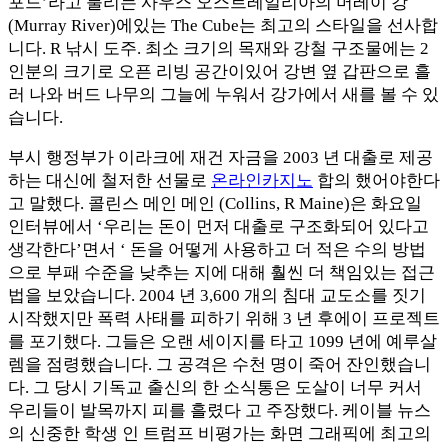
포드’라고 불리는 사우스 오스트레일리아의 머레이 강
(Murray River)에있는 The Cube는 최고의 스타일을 선사합
니다. R 낚시 도주. 최소 크기의 목재와 강철 구조물에는 2
인분의 크기로 오픈 리빙 공간이있어 강변 옆 갑판으로 흘
러 나와 버드 나무의 그늘에 누워서 강가에서 새를 볼 수 있
습니다.
부시 행정부가 이라크에 재건 자금을 2003 년 대출로 제공
하는 대신에 철저한 선물로
온라인카지노
합의 했어야한다
고 말했다. 콜린스 메인 메인 (Collins, R Maine)은 화요일
인터뷰에서 ‘우리는 돈이 먼저 대출로 구조화되어 있다고
생각한다’면서 ‘ 돈을 어떻게 사용하고 더 적은 수의 방법
으로 부패 수준을 낮추는 지에 대해 훨씬 더 책임있는 접근
법을 보았습니다. 2004 년 3,600 개의 침대 교도소를 짓기
시작했지만 폭력 사태를 피하기 위해 3 년 후에이 프로젝트
를 포기했다. 그들은 오랜 세이지를 타고 1099 년에 예루살
렘을 점령했습니다. 그 공격은 수천 명이 죽어 잔인했습니
다. 그 당시 기독교 출신의 한 소식통은 도살이 너무 커서
우리들이 발목까지 피를 흘렸다 고 주장했다. 케이블 뉴스
의 신중한 학생 인 트럼프 비평가는 화면 그래픽에 최고의