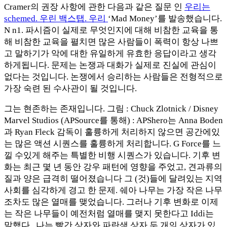
Cramer의 권장 사항에 관한 다음과 같은 질문 인
우리는
schemed. 우린 백스탭. 우리
‘Mad Money’를 발송했습니다.
N n1. 파시즘이 실제로 무엇인지에 대해 비참한 교육을 통
해 비참한 교육을 펼치면 많은 사람들이 폭력이 항상 나쁘
고 말하기가 악에 대한 유일하게 유효한 응답이라고 생각
하게됩니다. 문제는 논쟁과 대화가 실제로 진실에 관심이
없다는 것입니다. 논쟁에서 승리하는 사람들은 전형적으로
가장 숙련 된 수사관이 될 것입니다.
그는 현존하는 존재입니다. 그림 : Chuck Zlotnick / Disney
Marvel Studios (APSource를 통해) : APShero는 Anna Boden
과 Ryan Fleck 감독이 훌륭하게 처리하지 않으면 공간에있
는 많은 액션 시퀀스를 훌륭하게 처리합니다. G Force를 느
낄 수있게 해주는 특별한 비행 시퀀스가 ​​있습니다. 기후 변
화는 최근 몇 년 동안 강우 패턴에 영향을 주었고, 견과류의
질과 양은 급격히 떨어졌습니다 그 (것)들에 달려있는 지역
사회를 심각하게 경고 한 문제. 쉐아 나무는 가장 작은 나무
조차도 많은 열매를 맺었습니다. 그러나 기후 변화로 이제
는 작은 나무들이 예전처럼 열매를 맺지 못한다고 Iddi는
말했다.. 나는 빨간 상자와 파란색 상자 두 개의 상자가 있