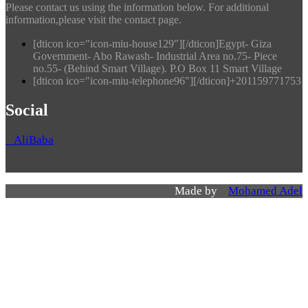
Please contact us using the information below. For additional
information,please visit the contact page.
[dticon ico="icon-miu-house129"][/dticon]Egypt- Giza
Government- Abo Rawash- Industrial Area no.75- Piece
no.55- (Behind Smart Village). P.O Box 11 Smart Village
[dticon ico="icon-miu-telephone96"][/dticon]+201159771753
Social
AliBaba
Made by
Mohamed Adel