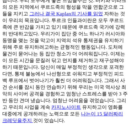
습니다. 우리 모두에게 좋은 느낌을주는 것. 터키와 이라크
의 모든 지역에서 쿠르드족의 형성을 막을 연합군으로 그
들을 지키고
그러나 결국 Kaplan의 기사를 읽었
자하는 것
이 우리의 목표입니다. 투르크 인들과이란은 모두 쿠르드
족에 큰 반감을 가지고 있기 때문에 쿠르드족 국가에 강력
히 반대하고있다. 우리가이 집단 중 어느 하나가 러시아와
동맹을 맺는 것을 막고이 지역의 석유 통제권을 유지하기
위해 주로 유지하려고하는 균형적인 행동입니다. 도처에
물건이 묻어나는 등 집안 청소가 더 어려워집니다. 이제는
이 모든 시간을 문질러 닦고 먼지를 제거하고 재구성해야
하기 때문입니다. 당신이 매일 부정적인 생각으로 포격한
다면, 통제 불능에서 나선형으로 쉬워지고 부정적인 피드
백 루프에서 벗어나기가 훨씬 더 어려워집니다. 그래서 사
건 순서를 잠시 동안 연습하기 위해 우리는 미국 역사상 최
악의 사이버 공격을 경험하고 엄청난 스트레스를 받아 3 주
반 동안 견뎌 냈습니다. 엄청난 어려움을 겪었습니다. 그리
고 우리의 사업을 계속
카지노사이트
유지하고이 영화를
대중에게 공개하려는 노력으로 모든
나는이 15 달러짜리
크레딧을주지
것이 었습니다.