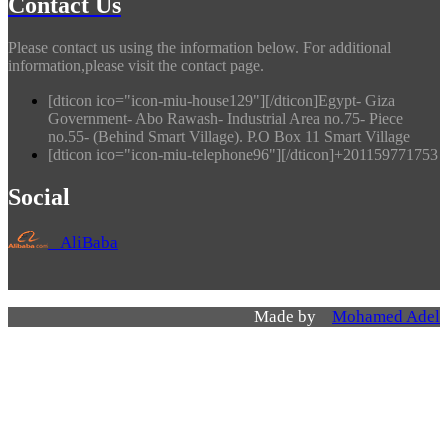
Contact Us
Please contact us using the information below. For additional
information,please visit the contact page.
[dticon ico="icon-miu-house129"][/dticon]Egypt- Giza
Government- Abo Rawash- Industrial Area no.75- Piece
no.55- (Behind Smart Village). P.O Box 11 Smart Village
[dticon ico="icon-miu-telephone96"][/dticon]+201159771753
Social
AliBaba
Made by
Mohamed Adel