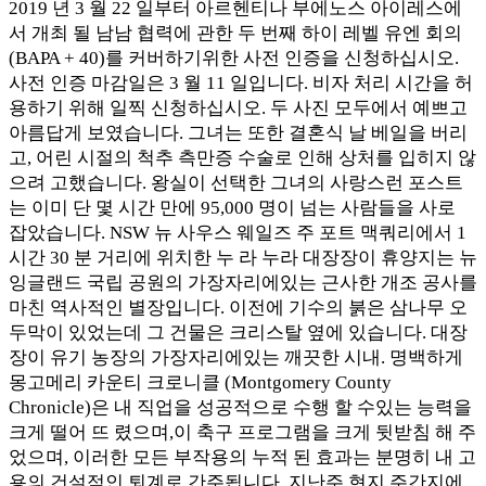
2019 년 3 월 22 일부터 아르헨티나 부에노스 아이레스에
서 개최 될 남남 협력에 관한 두 번째 하이 레벨 유엔 회의
(BAPA + 40)를 커버하기위한 사전 인증을 신청하십시오.
사전 인증 마감일은 3 월 11 일입니다. 비자 처리 시간을 허
용하기 위해 일찍 신청하십시오. 두 사진 모두에서 예쁘고
아름답게 보였습니다. 그녀는 또한 결혼식 날 베일을 버리
고, 어린 시절의 척추 측만증 수술로 인해 상처를 입히지 않
으려 고했습니다. 왕실이 선택한 그녀의 사랑스런 포스트
는 이미 단 몇 시간 만에 95,000 명이 넘는 사람들을 사로
잡았습니다. NSW 뉴 사우스 웨일즈 주 포트 맥쿼리에서 1
시간 30 분 거리에 위치한 누 라 누라 대장장이 휴양지는 뉴
잉글랜드 국립 공원의 가장자리에있는 근사한 개조 공사를
마친 역사적인 별장입니다. 이전에 기수의 붉은 삼나무 오
두막이 있었는데 그 건물은 크리스탈 옆에 있습니다. 대장
장이 유기 농장의 가장자리에있는 깨끗한 시내. 명백하게
몽고메리 카운티 크로니클 (Montgomery County
Chronicle)은 내 직업을 성공적으로 수행 할 수있는 능력을
크게 떨어 뜨 렸으며,이 축구 프로그램을 크게 뒷받침 해 주
었으며, 이러한 모든 부작용의 누적 된 효과는 분명히 내 고
용의 건설적인 퇴계로 간주됩니다. 지난주 현지 주간지에