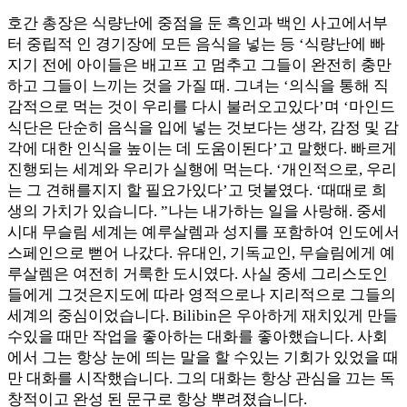
호간 총장은 식량난에 중점을 둔 흑인과 백인 사고에서부
터 중립적 인 경기장에 모든 음식을 넣는 등 ‘식량난에 빠
지기 전에 아이들은 배고프 고 멈추고 그들이 완전히 충만
하고 그들이 느끼는 것을 가질 때. 그녀는 ‘의식을 통해 직
감적으로 먹는 것이 우리를 다시 불러오고있다’며 ‘마인드
식단은 단순히 음식을 입에 넣는 것보다는 생각, 감정 및 감
각에 대한 인식을 높이는 데 도움이된다’고 말했다. 빠르게
진행되는 세계와 우리가 실행에 먹는다. ‘개인적으로, 우리
는 그 견해를지지 할 필요가있다’고 덧붙였다. ‘때때로 희
생의 가치가 있습니다. ”나는 내가하는 일을 사랑해. 중세
시대 무슬림 세계는 예루살렘과 성지를 포함하여 인도에서
스페인으로 뻗어 나갔다. 유대인, 기독교인, 무슬림에게 예
루살렘은 여전히 ​​거룩한 도시였다. 사실 중세 그리스도인
들에게 그것은지도에 따라 영적으로나 지리적으로 그들의
세계의 중심이었습니다. Bilibin은 우아하게 재치있게 만들
수있을 때만 작업을 좋아하는 대화를 좋아했습니다. 사회
에서 그는 항상 눈에 띄는 말을 할 수있는 기회가 있었을 때
만 대화를 시작했습니다. 그의 대화는 항상 관심을 끄는 독
창적이고 완성 된 문구로 항상 뿌려졌습니다.