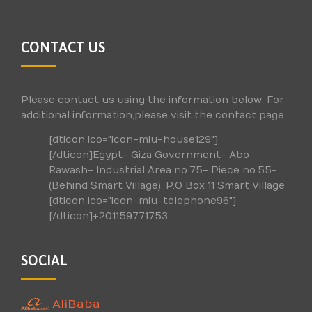
CONTACT US
Please contact us using the information below. For
additional information,please visit the contact page.
[dticon ico="icon-miu-house129"]
[/dticon]Egypt- Giza Government- Abo
Rawash- Industrial Area no.75- Piece no.55-
(Behind Smart Village). P.O Box 11 Smart Village
[dticon ico="icon-miu-telephone96"]
[/dticon]+201159771753
SOCIAL
AliBaba