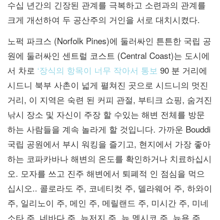
수십 년간의 긴장된 관계를 극복하고 소련과의 관계를
크게 개선하여 두 공산주의 거인을 서로 대치시켰다.
노퍽 파크스 (Norfolk Pines)에 둘러싸인 튼튼한 국립 공
원에 둘러싸인 센트럴 코스트 (Central Coast)는 도시에
서 차로
‘장식의 항목이 너무 작아서 통보
90 분 거리에
시드니 북부 사촌이 넓게 펼쳐진 곳으로 시드니의 멋진
거리, 이 지역은 숙련 된 커피 관절, 부티크 쇼핑, 숨겨진
낚시 장소 및 자신이 주장 할 수있는 해변 전체를 방문
하는 사람들을 계속 놀라게 할 것입니다. 가까운 Bouddi
국립 공원에서 부시 워킹을 즐기고, 현지에서 가장 좋아
하는 코파카바나 해변의 온도를 확인하거나 치료하십시
오. 모자를 쓰고 진주 해변에서 퇴폐적 인 점심을 먹으
십시오.. 콜로라도 주, 코네티컷 주, 델라웨어 주, 하와이
주, 일리노이 주, 메인 주, 메릴랜드 주, 미시간 주, 미네
소타 주, 네바다 주, 뉴저지 주, 뉴 멕시코 주, 뉴욕 주,