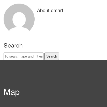
About omarf
Search
Search
for:
Map