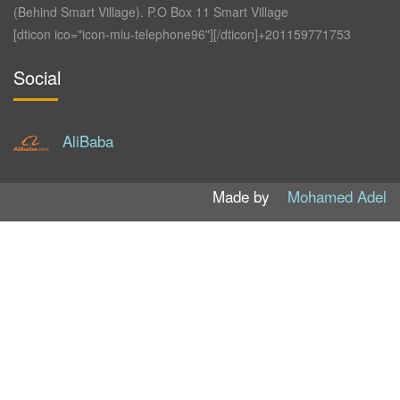
(Behind Smart Village). P.O Box 11 Smart Village
[dticon ico="icon-miu-telephone96"][/dticon]+201159771753
Social
AliBaba
Made by
Mohamed Adel