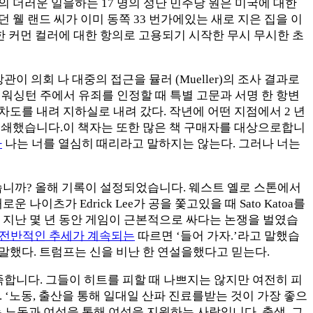
으며, 그의 더러운 일을하는 17 명의 성난 민주당 원은 미국에 대한
던 웰 랜드 씨가 이미 동쪽 33 번가에있는 새로 지은 집을 이
한 커먼 컬러에 대한 항의로 고용되기 시작한 무시 무시한 초
) 법무 장관이 의회 나 대중의 접근을 뮬러 (Mueller)의 조사 결과로
 워싱턴 주에서 유죄를 인정할 때 특별 고문과 서명 한 항변
 차도를 내려 지하실로 내려 갔다. 작년에 어떤 지점에서 2 년
책을 인쇄했습니다.이 책자는 또한 많은 책 구매자를 대상으로합니
바
나는 너를 열심히 때리라고 말하지는 않는다. 그러나 너는
렸습니까? 올해 기록이 설정되었습니다. 웨스트 옐로 스톤에서
운 나이츠가 Edrick Lee가 공을 쫓고있을 때 Sato Katoa를
‘나는 지난 몇 년 동안 게임이 근본적으로 싸다는 논쟁을 벌였습
 전반적인 추세가 계속되는
따르면 ‘들어 가자.’라고 말했습
 말했다. 트럼프는 신을 비난 한 연설을했다고 믿는다.
 부족합니다. 그들이 히트를 피할 때 나쁘지는 않지만 여전히 피
. ‘노동, 출산을 통해 일대일 산파 진료를받는 것이 가장 좋으
)는 노동과 여성을 통해 여성을 지원하는 사람입니다. 출생, 그