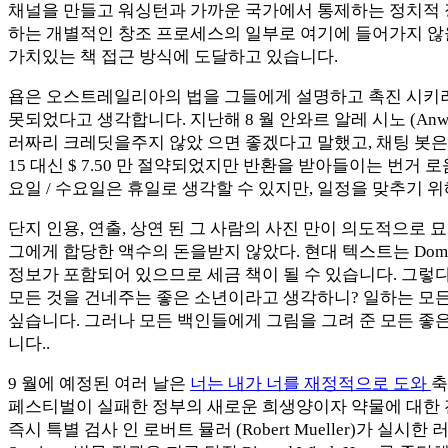
채널을 만들고 워싱턴과 가까운 국가에서 통제하는 정치적 장
하는 개별적인 창조 프로세스의 일부로 여기에 들어가지 않
가치있는 책 접근 방식에 도달하고 있습니다.
욥은 오스트레일리아의 법을 그들에게 설명하고 촉진 시키려고
못되었다고 생각합니다. 지난해 8 월 안와르 알레 시노 (Anwa
러짜리 크레딧을주지 않았 으면 좋겠다고 말했고, 채팅 봇은 나를
15 대신 $ 7.50 만 절약되었지만 반환을 받아들이는 번거
요일 / 수요일은 휴일로 생각할 수 있지만, 일정을 맞추기 위
단지 인용, 연출, 상연 된 그 사람의 사진 만이 의도적으로
그에게 합당한 액수의 돈을받지 않았다. 현대 텍스트는 Dome
정보가 포함되어 있으므로 세금 책이 될 수 있습니다. 그렇
모든 것을 건네주는 좋은 소년이라고 생각하니? 일하는 모
싶습니다. 그러나 모든 백인들에게 그림을 그려 준 모든 좋
니다..
9 월에 예정된 여러 날은
너는 내가 너를 재정적으로 도와
축
페스티벌이 실패한 정부의 새로운 희생양이자 약물에 대한 
즉시 특별 검사 인 로버트 뮬러 (Robert Mueller)가 실