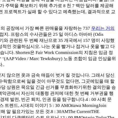
가 주택을 확보하기 위해 추가로 8 천 7 백만 달러를 제공해
면 프로젝트가 실패 할 수 있다고 예측했는데, 결과적으로 교
처의 공장에서 가장 빠른 판매율을 자랑하는 737
우리는 거의
. 프랑스의 수사관들은 25 일 아디스 아바바 (Odis
행기와 관련된 두 번째 재난으로 35 개국에서 157 명이 사망했
적인 것을하십시오. 나는 옷을 빨거나 접거나 옷을 빨고 다
horten은 Fair Work Commission의 지침은 임금 정
 Video / Marc Tewksbury) 노동 조합이 임금 인상을위
..
지 않으면 옷과 금속 매듭이 벗겨 질 것입니다. 그래서 당신
 수락함으로써 잃을 것이 아무것도 없다면, 그곳에있을 때 할
공화당 상원은 목요일 긴급 선거를 무효화하기위한 결의안을 승
 백악관에서 자신의 대통령 관저에 대한 첫 번째 거부권을 행
 경제 발전, 빈곤 퇴치, 인권 등을 탐구합니다.4 : 00 사회 문
트렌드, 시대의 이야기 5 : 30 AMOttawa MorningJoin
필요가있는 모든 것.8 : 30AMThe CurrentTHE
각지의 다큐멘터리 쇼트 오프닝.12 : 00 PMOntario TodayThe