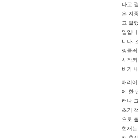
다고 결
은 지
고 말
일입니
니다. 
링클러를
시작되
비가 
배리어 
에 한
러나 그
초기 
으로 출
현재는 
해 출산