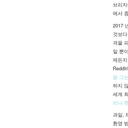
브리지
에서 
2017
것보다 
격을 피
일 뿐이
제든지
Redd
음 그는
하지 않
세계 
러나 
과일,
환영 