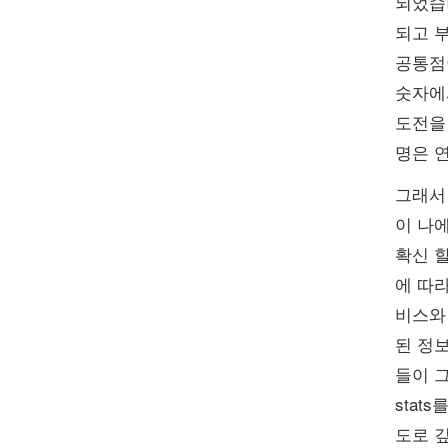
되었습
되고 
공통점
숫자에
도전을 
명은 
그래서
이 나
확신 할
에 따
비스와
된 정보
들이 그
stat
도로 