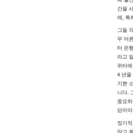
간을 사
에, 특
그들 각
무 어른
터 은
라고 말
위터에
4 년을
기쁜 소
니다.
중요하
닫아야
장기적
않고 