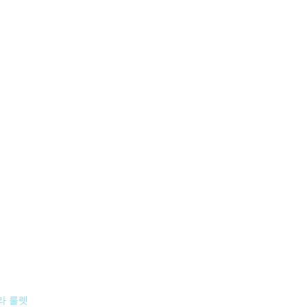
버
라 룰렛