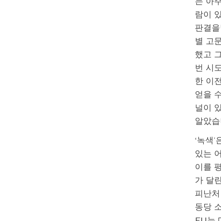
는 아
람이 
판결을받
별 고문
했고 
번 시
한 이
얻을 수
널이 있
알았습
‘녹색’
있는 
이를 
가 달린
피난처
동당 소
EU는