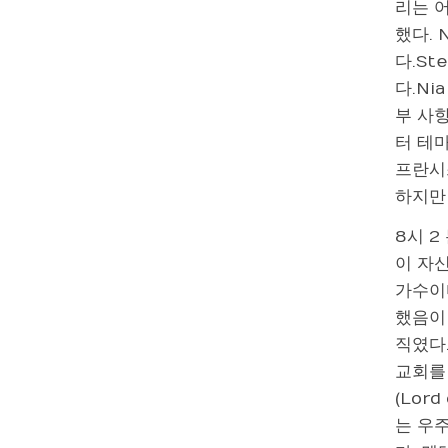
리는 
했다. 
다.St
다.Ni
부 사
터 테마
프란시
하지만
8시 2
이 자신
가수이
했음이 
직였다.
교회를
(Lord
는 우