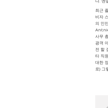
다. 
최근 
비자 스
의 인
Antn
사무 총
광객 야
전 할
타 직
대한 
로) 그