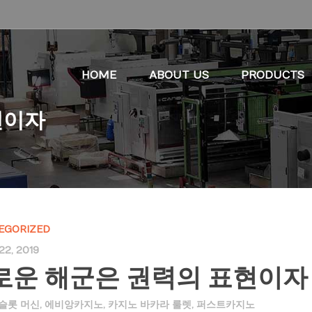
HOME
ABOUT US
PRODUCTS
현이자
EGORIZED
22, 2019
로운 해군은 권력의 표현이자
 슬롯 머신
,
에비앙카지노
,
카지노 바카라 룰렛
,
퍼스트카지노