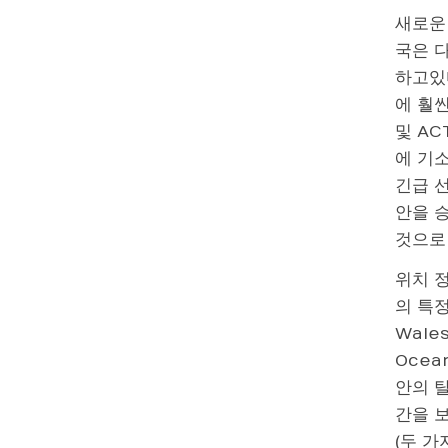
새로운
국은 
하고있
에 훨씬
및 A
에 기소
긴급 
안을 
것으로
위치 정
의 특정
Wale
Ocea
안의 탈
간을 
(두 가