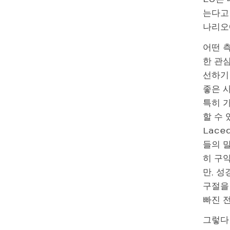
는다고 
나리오에
어떤 
한 관
선하기
좋은 
특히 
할 수 
Lace
들의 
히 구
만, 
구절을
빠진 
그렇다