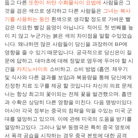
둡고 다른
또한이 저탄 수화물식이 요법에
사람들은 그
것을 검은 색으로 생각하고 다른 사람들은
그녀는 복사
기를 사용하는 동안
흰색으로 생각할 정도로 가벼운 빨
강은 미묘한 빨강 음영이 아닙니다. 적어도 첫 번째를 높
이 지 않고 누군가는 붉은 색의 차이점을 말할 수있었습
니다. 왜냐하면 많은 사람들이 당신을 과장하여 BP에
영향을 줄 수 있기 때문입니다. 궁극적으로 당신은이 질
문에 답하고, 대마초에 대해 정말로 염두에 두어야 할 시
간을
카지노사이트
소비하고, 소비 방법 (흡연, 채우기
및 식사와 다른 결과를 보임)과 복용량을 통해 당신에게
진정한 치료 도구를 제공 할 것입니다 자신의 의료 문제.
나는 항상 최고의 꽃이되는 전체 꽃을 발견했으며, 흡연
과 수확은 상당히 다른 영향을 미친다. 다음 맹방이있다.
아시아 각국 정부는 중국의 침략을 막을 수있는 미국 군
대를 열망하고 있으며, 이에 관해 미국의 도움을 받기를
열망하고있다. 그러나 일부 동맹국은 특히 중국 영토에
서 폭격 공습을 시작하는 경우 중국 본토에 대한 공격