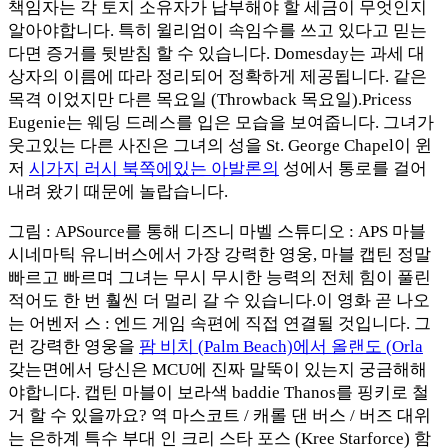
책임자는 각 토지 소유자가 납부해야 할 세금이 무엇인지
알아야합니다. 특히 윌리엄이 속임수를 쓰고 있다고 믿는
다면 증거를 뒷받침 할 수 있습니다. Domesday는 과세 대
상자의 이름에 따라 정리되어 정확하게 제공됩니다. 같은
목격 이었지만 다른 목요일 (Throwback 목요일).Pricess
Eugenie는 웨딩 드레스를 입은 모습을 보여줍니다. 그녀가
웃고있는 다른 사진은 그녀의 성을 St. George Chapel이 윈
저
시가지 러시 북쪽에있는 아발론의
성에서 통로를 걸어
내려 왔기 때문에 놀랍습니다.
그림 : APSource를 통해 디즈니 마벨 스튜디오 : APS 마블
시네마틱 유니버스에서 가장 강력한 영웅, 마블 캡틴 정말
빠르고 빠르며 그녀는 무시 무시한 능력의 전체 힘이 풀린
적어도 한 번 훨씬 더 멀리 갈 수 있습니다.이 영화 곧 나오
는 어벤저 스 : 엔드 게임 속편에 직접 연결될 것입니다. 그
런 강력한 영웅을
팜 비치 (Palm Beach)에서 올랜도 (Orla
갖는면에서 당신은 MCU에 진짜 말뚝이 있는지 궁금해해
야합니다. 캡틴 마블이 보라색 baddie Thanos를 핑키로 철
거 할 수 있을까요? 역 마스코트 / 캐롤 댄 버스 / 버즈 대위
는 은하계 특수 부대 인 크리 스타 포스 (Kree Starforce) 함