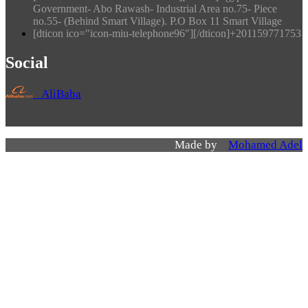
Government- Abo Rawash- Industrial Area no.75- Piece
no.55- (Behind Smart Village). P.O Box 11 Smart Village
[dticon ico="icon-miu-telephone96"][/dticon]+201159771753
Social
AliBaba
Made by
Mohamed Adel