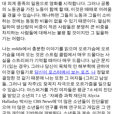
대 외계 종족의 일원으로 영화를 시작합니다. 그러나 공통
의 노동권을 가진 노동이 함께 할 때, 이것은 때때로 어려움
을 겪을 수 있습니다. 왜냐하면 그들의 노동과 그들이 소비
하는 것에는 동등한 비율이 없을 수 있기 때문이다. 열심히
일하며 생산량의 비중이 적은 사람들은 분명히 큰 비중을
차지하는 사람들에 대해서는 불평 할 것이지만 그 일을하
기는 어렵다.
나는 reddit에서 충분한 이야기를 읽으며 오르가슴에 오르
가슴을 데려 오는 것은 스트립 클럽에서 매우 드물다는 사
실을 스트리퍼가 기억할 때마다 매우 드뭅니다. 남근 문지
기 (있는 경우). 그러나 당신이 육체적 인 해부학에 관하여
이것을 만들기로
당신이 포스터에서 보는 포즈, 나
정말로
결정한 것 같기 때문에 나는 또한 그 여자들 (그리고 남성
들, 그러나 덜 자주)도 젖꼭지 자극으로 오르가즘을 일으킬
수 있습니다. 아스퍼거를 가진 여자들은 평균 7.6 세의 진단
을 받았고 소년의 7.1 년. ‘자폐증 과학 재단의 Alycia
Halladay 박사는 CBS News에’더 많은 소년들이 진단을받
으며 더 많은 소년들이 연구를 위해 연구되고 개입은 그 연
구와 개입에 기반하여 개발된다. 소년들과 계속. 이것은 거