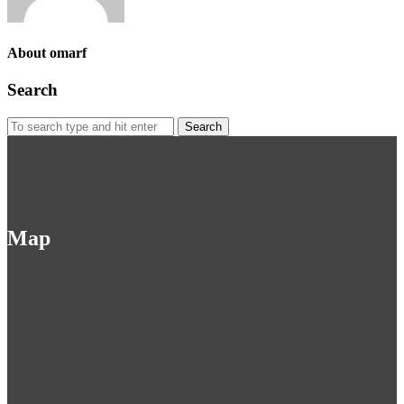
About omarf
Search
Search
for:
Map