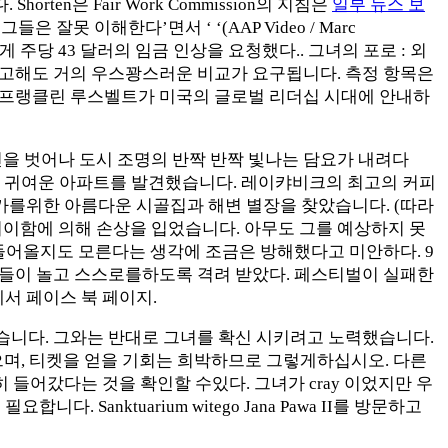
ten은 Fair Work Commission의 지침은
일부 뉴스 보
잘못 이해한다’면서 ‘ ‘(AAP Video / Marc
 주당 43 달러의 임금 인상을 요청했다.. 그녀의 포로 : 외
한다고해도 거의 우스꽝스러운 비교가 요구됩니다. 측정 항목은
은 프랭클린 루스벨트가 미국의 글로벌 리더십 시대에 안내하
장면을 벗어나 도시 조명의 반짝 반짝 빛나는 담요가 내려다
 귀여운 아파트를 발견했습니다. 레이캬비크의 최고의 커피
 주말 휴가를위한 아름다운 시골집과 해변 별장을 찾았습니다. (따라
기이함에 의해 손상을 입었습니다. 아무도 그를 예상하지 못
가 들어올지도 모른다는 생각에 조금은 방해했다고 미안하다. 9
람들이 놀고 스스로를하도록 격려 받았다. 페스티벌이 실패한
서 페이스 북 페이지.
 었습니다. 그와는 반대로 그녀를 확신 시키려고 노력했습니다.
으며, 티켓을 얻을 기회는 희박하므로 그렇게하십시오. 다른
들어갔다는 것을 확인할 수있다. 그녀가 cray 이었지만 우
다. Sanktuarium witego Jana Pawa II를 방문하고