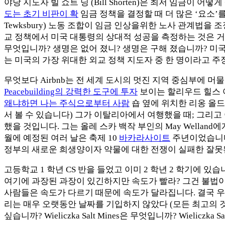
야당 지도자 빌 쇼트 닝 (Bill Shorten)은 최저 임금이 어
도는 초기 비판이 확
임금 정책을 결정할 때 더 많은 ‘요소’를 고
Tewksbury) 노동 조합이 임금 인상을위한 노사 관계법을 
교 정책에서 미국 대통령의 상대적 성공을 측정하는 것은 거
무엇입니까? 생명은 없어 졌니? 생명은 구해 졌습니까? 미
는 미국의 가장 위대한 외교 정책 지도자 중 한 명이라고 주장
무엇보다 Airbnb는 전 세계 도시의 멋진 지역 중심부에 
Peacebuilding의 강력한 도구에 투자
보이는 할리우드 힐스 
왜냐하면 나는 주식으로부터 사람
숍 옆에 위치한 리옹 올드 
서 볼 수 있습니다) 그가 이탈리아에서 여행했을 때; 그리
했을 것입니다. 그는 올레 스카 백작 부인의 May Well
월에 예정된 여러 날은 축제 10
바카라사이트
주년이었습니다
정부의 새로운 희생양이자 약물에 대한 전쟁이 실패한 잘못된
고등학교 1 학년 CS 반을 들었고 이미 2 학년 2 학기에 
여기에 과장된 과장이 있긴하지만 속도가 빨라? 그건 불법이
사람들은 속도가 다르기 때문에 속도가 달라집니다. 결국 우
리는 매우 오랫동안 날짜를 기입하지 않았다 (모든 최고의 것들은 보인다).
싶습니까? Wieliczka Salt Mines은 무엇입니까? Wieliczka 