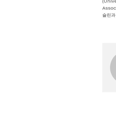
(Univ
Asso
슐린과