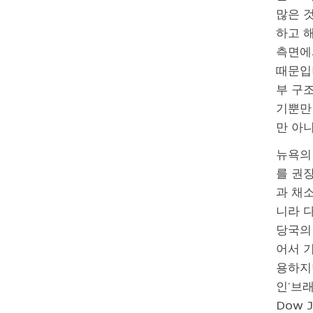
많은 
하고 해
측면에
때문입
부 구조
기뿐만 
만 아
뉴욕의 M
를 권
과 채소
니라 다
당국의 
어서 기
용하지만
인’브
Dow 