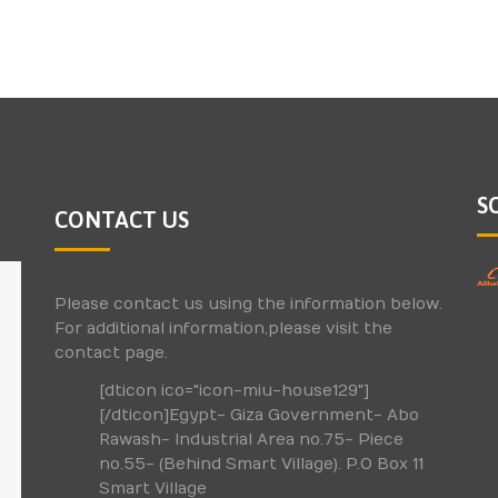
S
CONTACT US
Please contact us using the information below.
For additional information,please visit the
contact page.
[dticon ico="icon-miu-house129"]
[/dticon]Egypt- Giza Government- Abo
Rawash- Industrial Area no.75- Piece
no.55- (Behind Smart Village). P.O Box 11
Smart Village