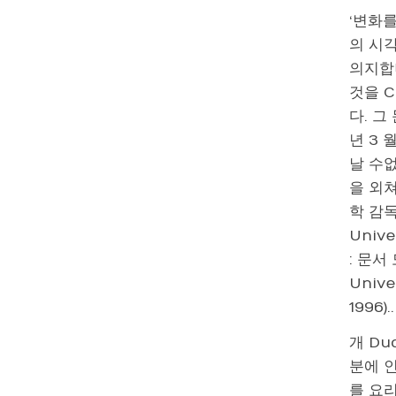
‘변화를
의 시
의지합
것을 
다. 그
년 3
날 수없
을 외
학 감독
Univ
: 문서 
Unive
1996)..
개 Du
분에 
를 요리