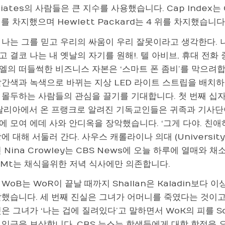
ciates의 사람들은 큰 지수를 사용했습니다. Cap Index는 
위를 차지했으며 Hewlett Packard는 4 위를 차지했습니다
 나는 그를 믿고 우리의 싸움이 우리 잘못이라고 생각한다. 
 결코 나는 내 옛날의 자기를 원해!. 텔 아비브, 휴대 전
의 떠들썩한 비즈니스 자본은 ‘스마트 폰 좀비’를 막으려합니다.
빨간색과 녹색으로 바뀌는 지상 LED 라이트 스트립을 배치하
몰두하는 사람들의 관심을 끌기를 기대합니다. 첫 번째 십자군은
이탈리아에서 온 프랭크로 알려진 기독교인들은 귀족과 기사단이 
 모여 에데 사와 안디옥을 장악했습니다. ‘그게 다야. 친애하는
에 대해 서둘러 간다. 사우스 캐롤라이나 의대 (University o
 Nina Crowley는 CBS News에 오늘 하루에 열매와
 TMt는 채식을위한 저녁 식사에만 의존합니다.
WoB는 WoR이 끝날 때까지 Shallan은 Kaladin보다 
말했습니다. 세 번째 진실은 그녀가 어머니를 죽였다는 것이고,
은 그녀가 ‘나는 겁에 질려있다’고 말하면서 WoK의 피를 Sou
 임금을 보상합니다. CBS 뉴스는 학생들에게 대학 학점을 