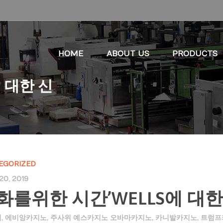
HOME
ABOUT US
PRODUCTS
 대한 신
EGORIZED
20, 2019
화를위한 시간’WELLS에 대한
임
,
에비앙카지노
,
주사위 예스카지노 오바마카지노
,
카니발카지노
,
트럼프