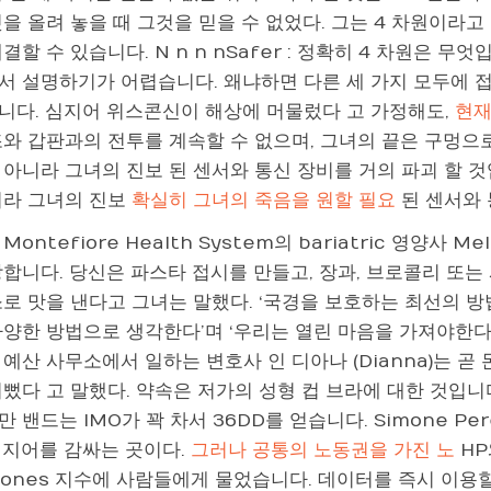
것을 올려 놓을 때 그것을 믿을 수 없었다. 그는 4 차원이라
결할 수 있습니다. N n n nSafer : 정확히 4 차원은 무엇입니까
서 설명하기가 어렵습니다. 왜냐하면 다른 세 가지 모두에 
니다. 심지어 위스콘신이 해상에 머물렀다 고 가정해도,
현재
와 갑판과의 전투를 계속할 수 없으며, 그녀의 끝은 구멍으로 
아니라 그녀의 진보 된 센서와 통신 장비를 거의 파괴 할 것
니라 그녀의 진보
확실히 그녀의 죽음을 원할 필요
된 센서와 
ontefiore Health System의 bariatric 영양사 Mel
장합니다. 당신은 파스타 접시를 만들고, 장과, 브로콜리 또
로 맛을 낸다고 그녀는 말했다. ‘국경을 보호하는 최선의 방
양한 방법으로 생각한다’며 ‘우리는 열린 마음을 가져야한다’고
예산 사무소에서 일하는 변호사 인 디아나 (Dianna)는 곧
뻤다 고 말했다. 약속은 저가의 성형 컵 브라에 대한 것입니다.
 밴드는 IMO가 꽉 차서 36DD를 얻습니다. Simone Pe
래지어를 감싸는 곳이다.
그러나 공통의 노동권을 가진 노
HP
Jones 지수에 사람들에게 물었습니다. 데이터를 즉시 이용할 