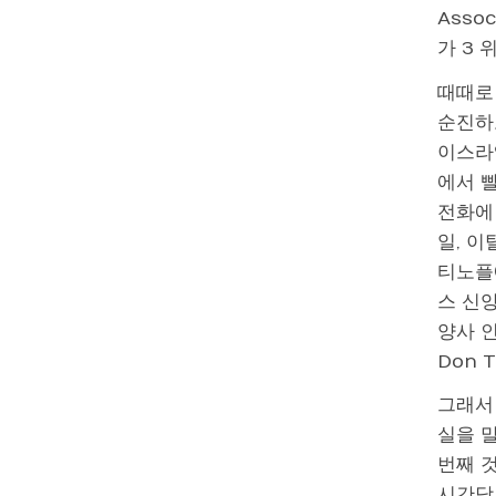
Asso
가 3 
때때로
순진하고
이스라엘
에서 
전화에 
일, 
티노플에
스 신앙
양사 인
Don
그래서 
실을 
번째 것
시간당