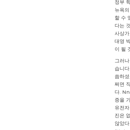
정부 
뉴욕의 
할 수
다는 
사상가로
대영 박
이 될
그러나 
습니다.
씀하셨습
쩌면 
다. N
증을 
유전자
진은 
않았다고