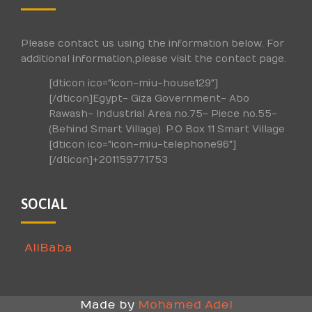
Please contact us using the information below. For
additional information,please visit the contact page.
[dticon ico="icon-miu-house129"]
[/dticon]Egypt- Giza Government- Abo
Rawash- Industrial Area no.75- Piece no.55-
(Behind Smart Village). P.O Box 11 Smart Village
[dticon ico="icon-miu-telephone96"]
[/dticon]+201159771753
SOCIAL
AliBaba
Made by
Mohamed Adel