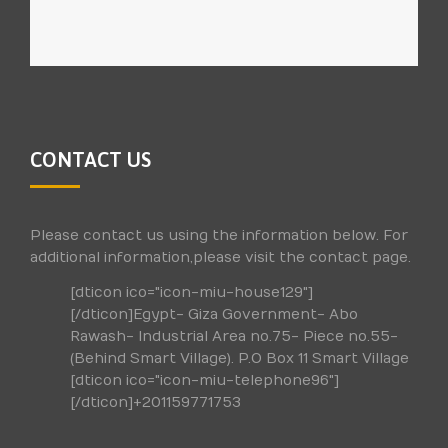
CONTACT US
Please contact us using the information below. For
additional information,please visit the contact page.
[dticon ico="icon-miu-house129"]
[/dticon]Egypt- Giza Government- Abo
Rawash- Industrial Area no.75- Piece no.55-
(Behind Smart Village). P.O Box 11 Smart Village
[dticon ico="icon-miu-telephone96"]
[/dticon]+201159771753