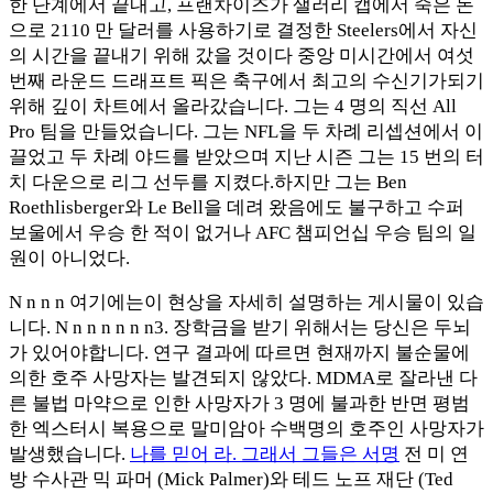
한 단계에서 끝내고, 프랜차이즈가 샐러리 캡에서 죽은 돈
으로 2110 만 달러를 사용하기로 결정한 Steelers에서 자신
의 시간을 끝내기 위해 갔을 것이다 중앙 미시간에서 여섯
번째 라운드 드래프트 픽은 축구에서 최고의 수신기가되기
위해 깊이 차트에서 올라갔습니다. 그는 4 명의 직선 All
Pro 팀을 만들었습니다. 그는 NFL을 두 차례 리셉션에서 이
끌었고 두 차례 야드를 받았으며 지난 시즌 그는 15 번의 터
치 다운으로 리그 선두를 지켰다.하지만 그는 Ben
Roethlisberger와 Le Bell을 데려 왔음에도 불구하고 수퍼
보울에서 우승 한 적이 없거나 AFC 챔피언십 우승 팀의 일
원이 아니었다.
N n n n 여기에는이 현상을 자세히 설명하는 게시물이 있습
니다. N n n n n n n3. 장학금을 받기 위해서는 당신은 두뇌
가 있어야합니다. 연구 결과에 따르면 현재까지 불순물에
의한 호주 사망자는 발견되지 않았다. MDMA로 잘라낸 다
른 불법 마약으로 인한 사망자가 3 명에 불과한 반면 평범
한 엑스터시 복용으로 말미암아 수백명의 호주인 사망자가
발생했습니다.
나를 믿어 라. 그래서 그들은 서명
전 미 연
방 수사관 믹 파머 (Mick Palmer)와 테드 노프 재단 (Ted