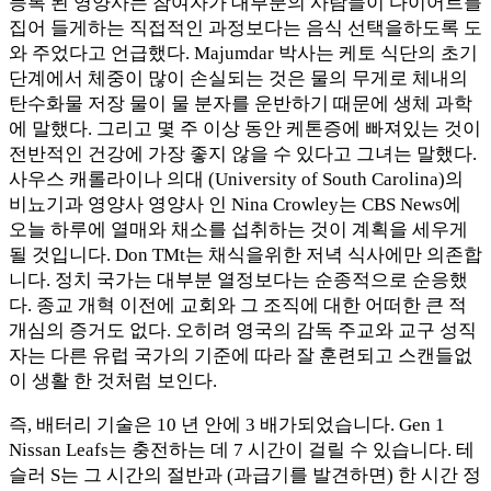
등록 된 영양사는 참여자가 대부분의 사람들이 다이어트를
집어 들게하는 직접적인 과정보다는 음식 선택을하도록 도
와 주었다고 언급했다. Majumdar 박사는 케토 식단의 초기
단계에서 체중이 많이 손실되는 것은 물의 무게로 체내의
탄수화물 저장 물이 물 분자를 운반하기 때문에 생체 과학
에 말했다. 그리고 몇 주 이상 동안 케톤증에 빠져있는 것이
전반적인 건강에 가장 좋지 않을 수 있다고 그녀는 말했다.
사우스 캐롤라이나 의대 (University of South Carolina)의
비뇨기과 영양사 영양사 인 Nina Crowley는 CBS News에
오늘 하루에 열매와 채소를 섭취하는 것이 계획을 세우게
될 것입니다. Don TMt는 채식을위한 저녁 식사에만 의존합
니다. 정치 국가는 대부분 열정보다는 순종적으로 순응했
다. 종교 개혁 이전에 교회와 그 조직에 대한 어떠한 큰 적
개심의 증거도 없다. 오히려 영국의 감독 주교와 교구 성직
자는 다른 유럽 국가의 기준에 따라 잘 훈련되고 스캔들없
이 생활 한 것처럼 보인다.
즉, 배터리 기술은 10 년 안에 3 배가되었습니다. Gen 1
Nissan Leafs는 충전하는 데 7 시간이 걸릴 수 있습니다. 테
슬러 S는 그 시간의 절반과 (과급기를 발견하면) 한 시간 정