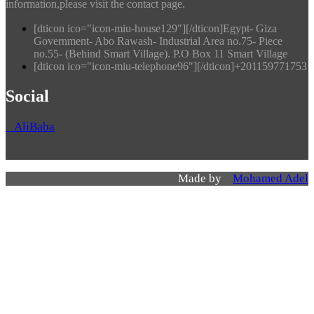
information,please visit the contact page.
[dticon ico="icon-miu-house129"][/dticon]Egypt- Giza
Government- Abo Rawash- Industrial Area no.75- Piece
no.55- (Behind Smart Village). P.O Box 11 Smart Village
[dticon ico="icon-miu-telephone96"][/dticon]+201159771753
Social
AliBaba
Made by
Mohamed Adel