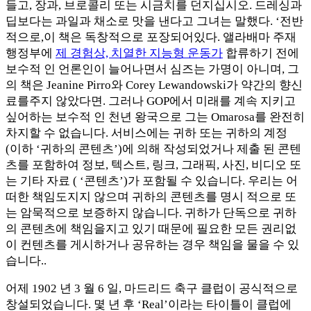
들고, 장과, 브로콜리 또는 시금치를 던지십시오. 드레싱과
딥보다는 과일과 채소로 맛을 낸다고 그녀는 말했다. ‘전반
적으로,이 책은 독창적으로 포장되어있다. 앨라배마 주재
행정부에
제 경험상, 치열한 지능형 운동가
합류하기 전에
보수적 인 언론인이 늘어나면서 심즈는 가명이 아니며, 그
의 책은 Jeanine Pirro와 Corey Lewandowski가 약간의 향신
료를주지 않았다면. 그러나 GOP에서 미래를 계속 지키고
싶어하는 보수적 인 천년 왕국으로 그는 Omarosa를 완전히
차지할 수 없습니다. 서비스에는 귀하 또는 귀하의 계정
(이하 ‘귀하의 콘텐츠’)에 의해 작성되었거나 제출 된 콘텐
츠를 포함하여 정보, 텍스트, 링크, 그래픽, 사진, 비디오 또
는 기타 자료 ( ‘콘텐츠’)가 포함될 수 있습니다. 우리는 어
떠한 책임도지지 않으며 귀하의 콘텐츠를 명시 적으로 또
는 암묵적으로 보증하지 않습니다. 귀하가 단독으로 귀하
의 콘텐츠에 책임을지고 있기 때문에 필요한 모든 권리없
이 컨텐츠를 게시하거나 공유하는 경우 책임을 물을 수 있
습니다..
어제 1902 년 3 월 6 일, 마드리드 축구 클럽이 공식적으로
창설되었습니다. 몇 년 후 ‘Real’이라는 타이틀이 클럽에