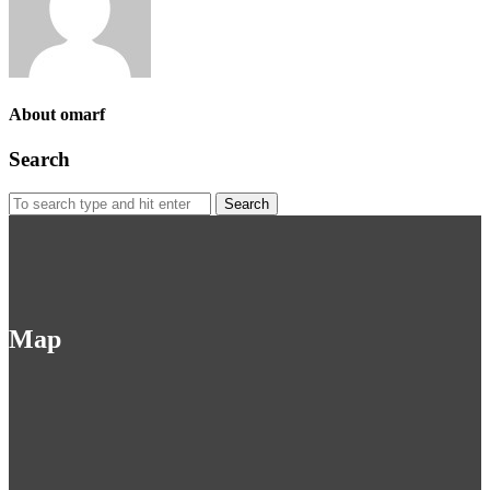
About omarf
Search
Search
for:
Map