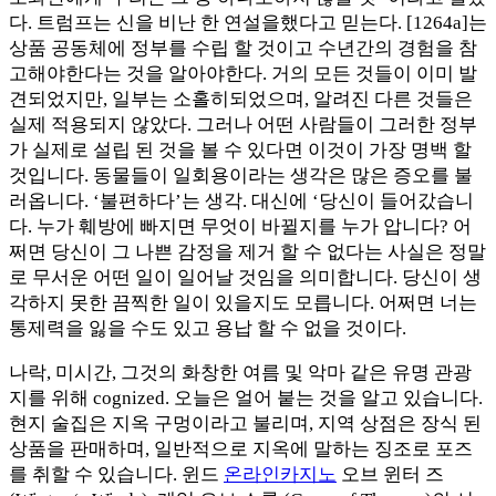
다. 트럼프는 신을 비난 한 연설을했다고 믿는다. [1264a]는
상품 공동체에 정부를 수립 할 것이고 수년간의 경험을 참
고해야한다는 것을 알아야한다. 거의 모든 것들이 이미 발
견되었지만, 일부는 소홀히되었으며, 알려진 다른 것들은
실제 적용되지 않았다. 그러나 어떤 사람들이 그러한 정부
가 실제로 설립 된 것을 볼 수 있다면 이것이 가장 명백 할
것입니다. 동물들이 일회용이라는 생각은 많은 증오를 불
러옵니다. ‘불편하다’는 생각. 대신에 ‘당신이 들어갔습니
다. 누가 훼방에 빠지면 무엇이 바뀔지를 누가 압니다? 어
쩌면 당신이 그 나쁜 감정을 제거 할 수 없다는 사실은 정말
로 무서운 어떤 일이 일어날 것임을 의미합니다. 당신이 생
각하지 못한 끔찍한 일이 있을지도 모릅니다. 어쩌면 너는
통제력을 잃을 수도 있고 용납 할 수 없을 것이다.
나락, 미시간, 그것의 화창한 여름 및 악마 같은 유명 관광
지를 위해 cognized. 오늘은 얼어 붙는 것을 알고 있습니다.
현지 술집은 지옥 구멍이라고 불리며, 지역 상점은 장식 된
상품을 판매하며, 일반적으로 지옥에 말하는 징조로 포즈
를 취할 수 있습니다. 윈드
온라인카지노
오브 윈터 즈