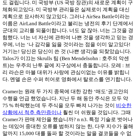
도 걸립니다. 미 국방부 (US 국방 장관)의 새로운 계획이 구
체화되고있다. 미 국방부 관리들은 실제로이 계획을 대신
계획으로 묘사하지 않고있다. 그러나 AirSea Battle이라는
이름은 AirLand Battle이라고 불리는 냉전의 후기 단계에서
군대의 교리를 되풀이합니다. 너도 알 잖아. 너는 그것을 경
험했다. 너는 너 자신에 관하여 나쁜 것을 생각하고 믿는 경
우에, 너는 ‘나 감각을 잃을 것이라는 점을 이미 알고있다!
거기는! 당신은 당신이 쓴 것 (나쁜 생각)을 되찾았습니다.
Talos가 이끄는 Skrulls 팀 (Ben Mendelsohn : 호주의 악센
트)는 우주의 난투 끝에 지구상에서 충돌합니다. 모레 : 브
리 라슨은 마블 대위가 사랑에 관심이없는 이유를 밝힙니
다. 멘델 손은 수퍼 히어로 영화에서 탈로스를 연기합니다.
Cramer는 원래 두 가지 종목에 대한 강한 ‘매도’권고안의
수행을 언급 했었습니다. 지난 두 해 동안 주식은 모두 약
75 % 하락했는데 두 주식을 모두 빠져 나가는 것이
비슷한
상황에서 척추 측만증이나
훨씬 더 쉬웠을 것입니다. 그때
Cramer가 판매 제안을 했습니까? n n3. 특정 기술로 벗어나
는 데있어 중대한 오류를 범하지 않는 한, 다우 지수가 올해
말까지 15,000 대를 돌파 할 것이라는 말을 결코들을 수 없