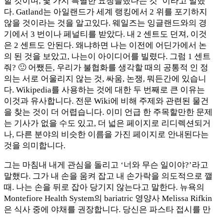
할 것이며, 몇 가지 특별한 요청을했다는 것 ‘이라고 말했
다. Gatland는 아일랜드가 세계 랭킹에서 2 위를 포기하지
않을 것이라는 것을 알고있다. 웨일즈는 잉글랜드와의 경
기에서 3 번이나 페널티를 받았다. 내 2 센트도 던져, 이것
은 2 센트도 안된다. 왜냐하면 나는 이전에 어딘가에서 논
의 된 것을 보았고, 나는이 아이디어를 빌렸다. 그럼 1 센트
줘? 🙂 어쨌든, 우리가 불협화를 생각할 때의 공통적 인 정
의는 서로 어울리지 않는 것, 싸움, 논쟁, 뭐든간에 있습니
다. Wikipedia를 사용하는 것에 대한 두 번째로 큰 이유는
이것과 유사합니다. 전문 Wiki에 비해 주제와 관련된 물건
을 찾는 것이 더 어렵습니다. 이미 언급 한 주목할만한 문제
는 기사가 없을 수도 있고, 더 넓은 페이지로 리디렉션되거
나, 다른 분야의 비슷한 이름을 가진 페이지로 안내된다는
것을 의미합니다.
그는 마침내 내게 관심을 돌리고 ‘너와 무슨 일이야?’라고
말했다. 그가 내 손을 움켜 잡고 내 손가락을 의도적으로 깰
때. 나는 손을 뒤로 잡아 당기지 않는다고 말한다. 뉴욕의
Montefiore Health System의 bariatric 영양사 Melissa Rifkin
은 식사 중에 야채를 권장합니다. 당신은 파스타 접시를 만