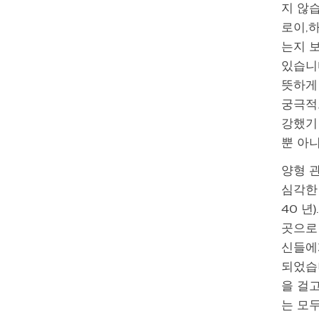
지 않습
로이,
는지 
있습니
뜻하게 
궁극적으
강했기
뿐 아
양형 
심각한
40 년
곳으로
신들에
되었습니
을 걸고
는 모