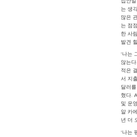
집안일
는 생
많은 
는 점
한 사
발견 
‘나는
않는다
적은 
서 지출
달러를
혔다. 
및 운영
알 카에
년 더 
‘나는