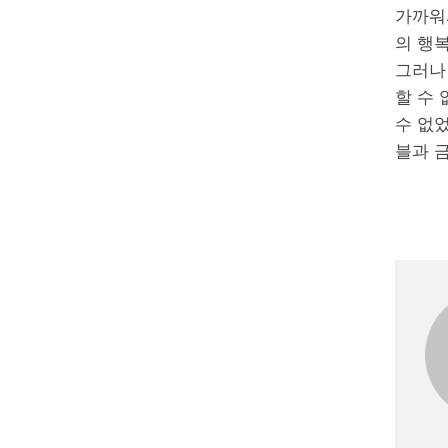
가까워
의 행
그러나
할 수 
수 없었
블과 