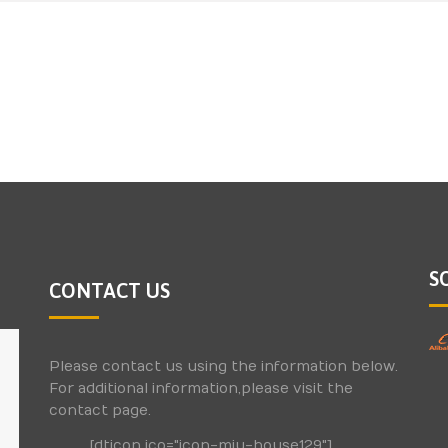
S
CONTACT US
Please contact us using the information below.
For additional information,please visit the
contact page.
[dticon ico="icon-miu-house129"]