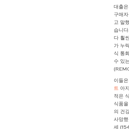
대출은
구매자
고 말
습니다
다 훨씬
가 누락
식 통화
수 있
(REM
이들은
트
아지
적은 
식품을 
의 건
사망했
세 (1