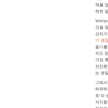
체를 영
력한 
Wiki
건을 찾
션되거
가 괜
들기를
의도 
가장 
진진했지
는 생
그래서 
허락하
로 12
지지합니