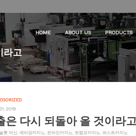
HOME
ABOUT US
PRODUCTS
이라고
EGORIZED
1, 2019
출은 다시 되돌아 올 것이라
 슬롯 머신
,
에비앙카지노
,
온라인카지노
,
트럼프카지노
,
퍼스트카지노