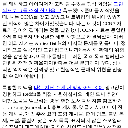
를 제시하고 아이디어가 고려 될 수있는 정상 회담을
그런
식으로 그를 소집 한 다음 그
촉구했다. 준비를 시작했을
때, 나는 CCNA를 갖고 있었고 네트워킹의 위치에 있었지
만 지식에 많은 차이가있었습니다. 나는 이것이 CCNA 자
료의 깊이의 결과라는 것을 발견했다. CCNP 자료는 동일한
주제를 다루지 만 강렬한 세부 사항으로 해결되었다. 이러
한 이의 제기는 AirSea Battle의 마지막 문제를 만듭니다. 정
치적으로 실용적인 그런 접근입니까? 특히 핵 확대의 위험
성을 감안할 때, 미국 대통령이 그러한 폭격 폭격 캠페인과
관련된 전쟁 계획을지지한다는 것은 분명하지 않다. 성공
적인 억지력은 신뢰성 있고 현실적인 군대의 위협을 입증
할 수 있어야합니다.
특별한 혜택을
나는 지난 주에 내 방의 어떤 것에
광고없이
경험하고 Reddit을 직접 지원하십시오. 개인 도서 추천에
대한 도움을 얻으려는 경우 추천 도서 페이지를 참조하거
나 / r / suggestmeabook 홍보 게시물, 댓글 게시, 미디어 전
용 게시물, 개인 추천 요청 포함 게시물, 판매 링크, 불법 복
제, 표절, 품질이 낮은 도서 목록, 표시되지 않은 스포일러
(스포일러 태그에 대한 지침이 사이드 바에 있음), 선정주