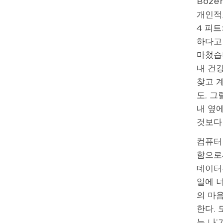
Boze
개인적으
4 피트
하다고
마쳤습니
내 건강
찾고 
도, 그
내 옆
것보다 
컴퓨터 
함으로
데이터는
일에 너
의 마
한다.
는 나’