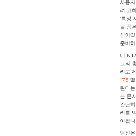
사용자
려 고
‘특정
을 품은
심이있
준비하
네 NT
그의 총
리고 제
175
떨
된다는 
는 문서
간단히
리를 
이됩니
당신은