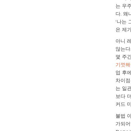
는 우
다. 왜
‘나는 
은 제가
아니 
않는다.
몇 주
기껏해
업 후
차이점
는 일
보다 더
커드 
불법 
가되어