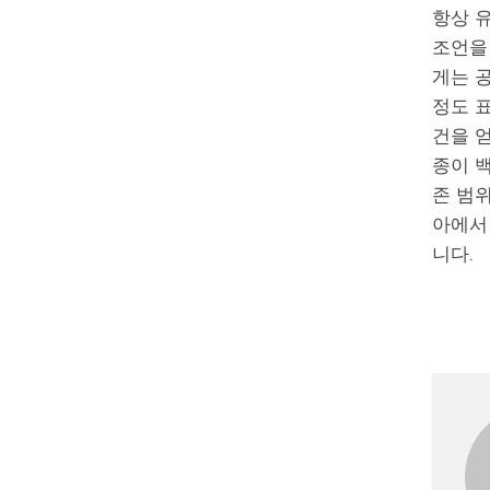
항상 
조언을
게는 공
정도 표
건을 
종이 
존 범
아에서
니다.