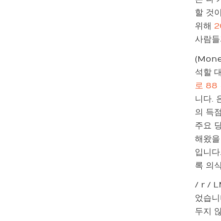
할 것이
위해
2
사람들
(Mon
석할 
로 88
니다.
의 득점
주요 
해왔을 
입니다
록 의
/ r 
었습니
두지 않