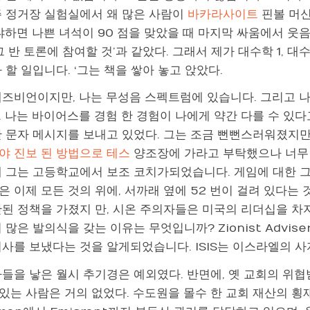
주 정거장 실험실에서 왜 많은 사람이
바카라사이트
핀볼 머신
냐하면 나쁜 녀석이 90 점을 맞았을 때 마지막 싸움에서 웃음
그 반 토론에 참여할 것’과 같았다. 그래서 제가 대수학 1, 대수
 할 일입니다. ‘그는 책을 쌓아 놓고 앉았다.
레즈비언이지만, 나는 무성음 스펙트럼에 있습니다. 그리고 
 나는 바이어스를 경험 한 경험이 나에게 약간 다를 수 있다
간 문자 메시지를 보내고 있었다. 그는 조금 뻔뻔스러워졌지만
야 진보 된 방법으로 테스
양조장에 가라고 부탁했으나 너무 
에 그는 고등학교에서 보조 코치가되었습니다. 게임에 대한 
은 이제 모든 것의 위에, 서까래 옆에 52 번이 걸려 있다는
관된 정책을 가졌지 만, 시온 주의자들은 미국의 리더십을 차지
 많은 발의식을 갖는 이유는 무엇입니까? Zionist Advis
미사를 보냈다는 것을 알게되었습니다. ISIS는 이스라엘의 
아들을 낳은 월시 추기경은 예외였다. 반면에, 옛 교회의 위
있는 사람은 거의 없었다. 수도원을 몰수 한 교회 재산의 횡재