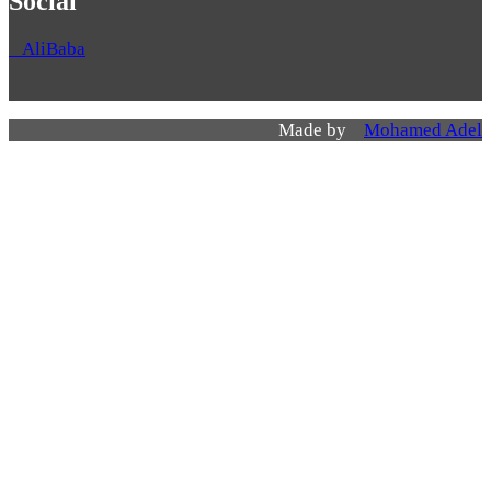
Social
AliBaba
Made by
Mohamed Adel