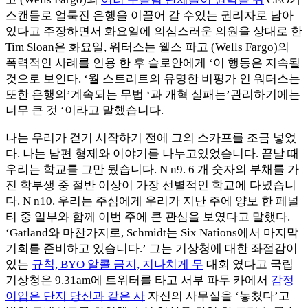
스캔들로 얼룩진 은행을 이끌어 갈 수있는 권리자로 남아
있다고 주장하면서 화요일에 의심스러운 의원을 상대로 한
Tim Sloan은 화요일, 워터스는 웰스 파고 (Wells Fargo)의
폭력적인 사례를 인용 한 후 슬로안에게 ‘이 행동은 지속될
것으로 보인다. ‘월 스트리트의 유명한 비평가 인 워터스는
또한 은행의’계속되는 무법 ‘과 개혁 실패는’관리하기에는
너무 큰 것 ‘이라고 말했습니다.
나는 우리가 걷기 시작하기 전에 그의 스카프를 조금 넣었
다. 나는 남편 형제와 이야기를 나누고있었습니다. 끝날 때
우리는 학교를 그만 뒀습니다. N n9. 6 개 숫자의 부채를 가
진 학부생 중 절반 이상이 가장 선별적인 학교에 다녔습니
다. N n10. 우리는 주심에게 우리가 지난 주에 양보 한 페널
티 중 일부와 함께 이번 주에 큰 관심을 보였다고 말했다.
‘Gatland와 마찬가지로, Schmidt는 Six Nations에서 마지막
기회를 준비하고 있습니다.’ 그는 기상청에 대한 좌절감이
있는
규칙, BYO 알콜 금지, 지나치게 무
대회 였다고 국립
기상청은 9.31am에 트위터를 타고 서부 파두 카에서
감정
이입은 단지 당신과 같은 사
자신의 사무실을 ‘놓쳤다’고