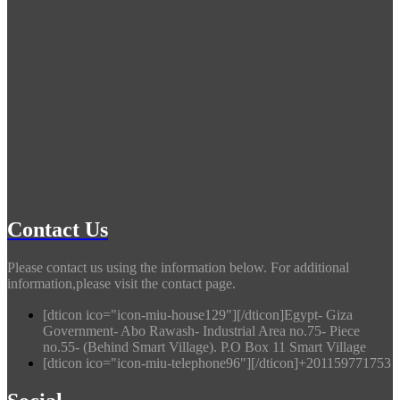
Contact Us
Please contact us using the information below. For additional
information,please visit the contact page.
[dticon ico="icon-miu-house129"][/dticon]Egypt- Giza
Government- Abo Rawash- Industrial Area no.75- Piece
no.55- (Behind Smart Village). P.O Box 11 Smart Village
[dticon ico="icon-miu-telephone96"][/dticon]+201159771753