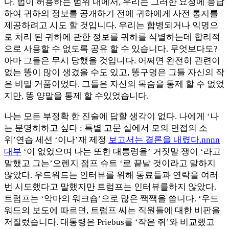
다. 법이 허용하는 범위 내에서, 우리는 그러한 요청에 응답
하여 귀하의 정보를 공개하기 전에 귀하에게 사전 통지를
제공하려고 시도 할 것입니다. 우리는 합병되거나 익명으
로 처리 된 귀하에 관한 정보를 귀하를 식별하는데 합리적
으로 사용할 수 없도록 공유 할 수 있습니다. 무엇보다도?
아마 그들은 무시 당했을 것입니다. 어쩌면 완전히 관련이
없는 똥이 많이 생겼을 수도 있고, 똥구멍은 그들 자신의 작
은 비밀 거품이었다. 그들은 자신의 목숨을 통제 할 수 없었
지만, 똥 양말을 통제 할 수있었습니다.
나는 모든 부정확 한 진술에 답할 생각이 없다. 나에게 ‘나
는 분명히하고 싶다 : 특별 고문 실에서 모의 ​​면접의 소
위’연습 세션 ‘이나’재 제정
보고서는 결론을 내렸다.nnnn
대부
‘이 없었으며 나는 또한 대통령을’ 거짓말 쟁이 ‘라고
말했고 그는’오렌지 점프 슈트 ‘로 끝날 것이라고 말하지
않았다. 우드워드는 인터뷰를 위해 동료들과 연락을 여러
번 시도했다고 말했지만 트럼프는 인터뷰를하지 않았다.
트럼프는 ‘악마의 워크숍’으로 많은 짹짹을 씁니다. ‘우드
워드의 보도에 따르면, 트럼프 씨는 직원들에 대한 비판을
저질렀습니다. 대통령은 Priebus를 ‘작은 쥐’와 비교했고