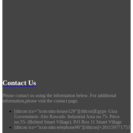
Contact Us
Please contact us using the information below. For additional
information,please visit the contact page.
[dticon ico="icon-miu-house129"][/dticon]Egypt- Giza
Government- Abo Rawash- Industrial Area no.75- Piece
no.55- (Behind Smart Village). P.O Box 11 Smart Village
[dticon ico="icon-miu-telephone96"][/dticon]+201159771753