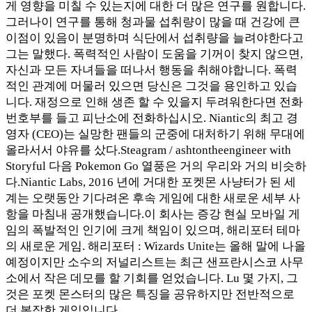
게 영향을 미칠 수 있는지에 대한 더 많은 연구를 원합니다.
그러나이 연구를 통해 청과물 섭취량이 많을 때 건강에 큰
이점이 있음이 분명하며 식단에서 섭취량을 늘려야한다고
그는 말했다. 폭력적인 사람이 도움을 기꺼이 찾지 않으면,
자신과 모든 자녀들을 떠나서 행동을 취해야합니다. 폭력
적인 관계에 머물러 있으면 당신은 그것을 용인하고 있습
니다. 재정으로 인해 생존 할 수 있을지 두려워한다면 전화
번호부를 들고 피난소에 전화하십시오. Niantic의 최고 경
영자 (CEO)는 실망한 팬들의 군중에 대처하기 위해 무대에
올라서서 야유를 샀다.Steagram / ashtontheengineer with
Storyful 다음 Pokemon Go 열풍은 거의 우리와 거의 비슷하
다.Niantic Labs, 2016 년에 거대한 포켓몬 사냥터가 된 세
계는 오랫동안 기다려온 후속 게임에 대한 새로운 세부 사
항을 마침내 공개했습니다.이 회사는 증강 현실 모바일 게
임의 폭발적인 인기에 크게 책임이 있으며, 해리포터 테마
의 새로운 게임. 해리포터 : Wizards Unite는 올해 말에 나올
예정이지만 소수의 저널리스트는 최근 샌프란시스코 사무
소에서 작은 데모를 할 기회를 얻었습니다. Lu 몇 가지, 그
것은 포켓 몬스터의 많은 특징을 공유하지만 전반적으로
더 복잡한 게임입니다.