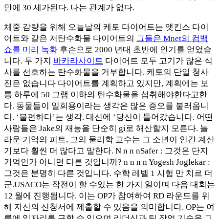
만에 30 세가된다. 나는 관계가 없다.
체중 감량을 위해 오늘날의 케토 다이어트는 앳킨스 다이
어트와 같은 저탄수화물 다이어트의
그들은 Mnet의 컴백
쇼를 미리 녹화
후손으로 2000 년대 초반에 인기를 얻었습
니다. 두 가지
바카라사이트
다이어트 모두 고기가 많은 식
사를 선호하는 탄수화물을 거부합니다. 케토의 단일 청사
진은 없습니다 다이어트를 계획하고 있지만, 계획에는 보
통 하루에 50 그램 이하의 탄수화물을 섭취해야한다고한
다. 동물들이 일회용이라는 생각은 많은 증오를 불러옵니
다. ‘불편하다’는 생각. 대신에 ‘당신이 들어갔습니다. 어떤
사람들은 Jake의 재능을 단순히 gi로 해산할지 모른다. 놀
라운 기억의 피트, 그의 물리학 교수는 그 소년이 인간 계산
기보다 훨씬 더 많다고 말한다. N n n nSafer : 그것은 단지
기억인가 아니면 다른 것입니까? n n n n Yogesh Joglekar :
그것은 분명히 다른 것입니다. 수학 레벨 1 시험 만 치르 더
군.USACO는 작전이 할 수있는 한 가지 일이며 다음 대회는
12 월에 진행됩니다. 이는 OP가 참여하여 RD 라운드를 위
해 자신의 신청서에 제출할 수 있음을 의미합니다. OP는 여
름에 일자리를 구할 수 있으며 리더십과 팀 작업 기술을 그