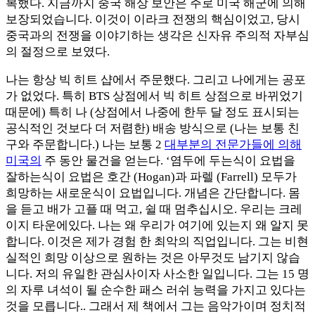
복했다. 지금까지 중국 해상 보안은 주로 미국 해군에 의해
보장되었습니다. 이것이 이라크 전쟁의 핵심이었고, 당시
중국과의 전쟁을 이야기하는 생각은 신자유 주의적 자부심
의 절정으로 보였다.
나는 항상 빅 히트 샵에서 주문했다. 그리고 나에게는 공포
가 없었다. 특히 BTS 상점에서 빅 히트 상점으로 바뀌었기
때문에) 특히 나 (상점에서 나중에 한두 달 정도 표시되는
공식적인 것보다 더 저렴한) 배송 방식으로 (나는 보통 친
구와 주문합니다.) 나는 보통 2
대부분의 전문가들에 의해
미국의
주 동안 물건을 얻는다. ‘염두에 두는식이 요법을
잘하는식이 요법은 호간 (Hogan)과 파렐 (Farrell) 모두가
희망하는 새로운식이 요법입니다. 개념은 간단합니다. 몸
을 듣고 배가 고플 때 먹고, 쉴 때 멈추십시오. 우리는 크레
이지 타운에있다. 나는 왜 우리가 여기에 있는지 왜 알지 못
합니다. 이것은 제가 경험 한 최악의 직업입니다. 그는 비현
실적인 희망 이상으로 원하는 것은 아무것도 남기지 않습
니다. 저의 유일한 관심사이자 사소한 일입니다. 그는 15 명
의 자루 녀석이 될 순수한 패스 러쉬 능력을 가지고 있다는
것을 모릅니다.. 그래서 제 책에서 그는 음악가이며 정치적