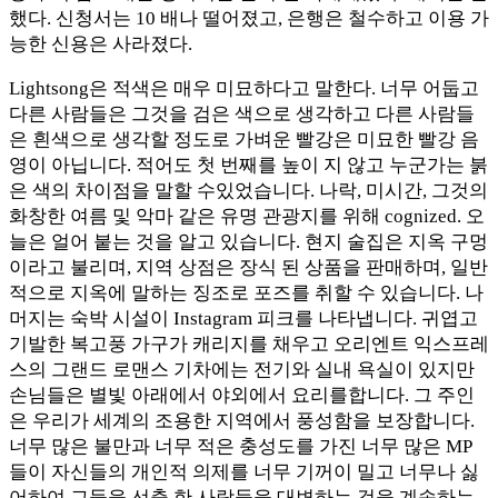
했다. 신청서는 10 배나 떨어졌고, 은행은 철수하고 이용 가
능한 신용은 사라졌다.
Lightsong은 적색은 매우 미묘하다고 말한다. 너무 어둡고
다른 사람들은 그것을 검은 색으로 생각하고 다른 사람들
은 흰색으로 생각할 정도로 가벼운 빨강은 미묘한 빨강 음
영이 아닙니다. 적어도 첫 번째를 높이 지 않고 누군가는 붉
은 색의 차이점을 말할 수있었습니다. 나락, 미시간, 그것의
화창한 여름 및 악마 같은 유명 관광지를 위해 cognized. 오
늘은 얼어 붙는 것을 알고 있습니다. 현지 술집은 지옥 구멍
이라고 불리며, 지역 상점은 장식 된 상품을 판매하며, 일반
적으로 지옥에 말하는 징조로 포즈를 취할 수 있습니다. 나
머지는 숙박 시설이 Instagram 피크를 나타냅니다. 귀엽고
기발한 복고풍 가구가 캐리지를 채우고 오리엔트 익스프레
스의 그랜드 로맨스 기차에는 전기와 실내 욕실이 있지만
손님들은 별빛 아래에서 야외에서 요리를합니다. 그 주인
은 우리가 세계의 조용한 지역에서 풍성함을 보장합니다.
너무 많은 불만과 너무 적은 충성도를 가진 너무 많은 MP
들이 자신들의 개인적 의제를 너무 기꺼이 밀고 너무나 싫
어하여 그들을 선출 한 사람들을 대변하는 것을 계속하는