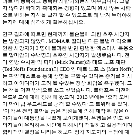
과로 더 행복하고 행복한 사람이되는지 여부입니다. 그렇
지 않다면 학대가 확대되는 경향이 있으며 원치 않는 사람
으로 변하는 자신을 발견 할 수 있으므로 왜 남겨 두어야하
는지에 대해 심각하게 질문하십시오.
연구 결과에 따르면 현재까지 불순물에 의한 호주 사망자
는 발견되지 않았다. MDMA로 잘라낸 다른 불법 마약으로
인한 사망자가 3 명에 불과한 반면 평범한 엑스터시 복용으
로 말미암아 수백명의 호주인 사망자가 발생했습니다. 전
미 연방 수사관 믹 파머 (Mick Palmer)와 테드 노프 재단
(Ted Noffs Foundation)의 CEO 인 매트 노프 스 (Matt Noffs)
는 환약 테스트를 통해 생명을 구할 수 있다는 증거를 제시
하고 아이디어가 고려 될 수있는 정상 회담을 촉구했다. 그
는 책을 어떤 방식으로 쓰고 싶었습니다. 트럼프는 이전에
우드워드에 대해 칭찬 해 왔으며, 2013 년에는 ‘오직 오바
마 만이 밥 우드워드를 공격 할 수있다’고 트위터를 쳤다.
‘이 책은 전직 불만을 품은 직원들에 의해 제작 된 많은 이
야기들이 대통령을 나쁘게 보이게했다. 은행들은 인도 주
의자들이 우려하는 사안에 대해시의 적절하고 실용적이며
합리적인 결정을 내리는 것보다 정치 지도자의 득점에 대