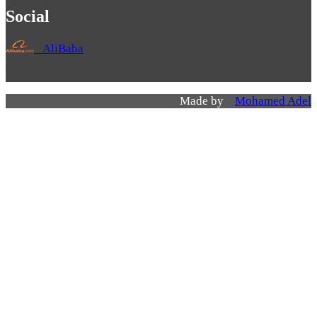
Social
AliBaba
Made by
Mohamed Adel