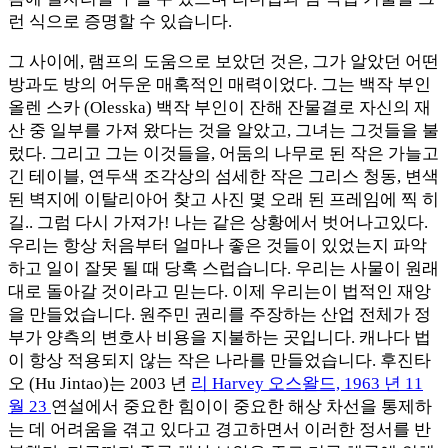
런 식으로 증명할 수 있습니다.
그 사이에, 램프의 도움으로 보았던 것은, 그가 알았던 어떤
방과도 방의 어두운 매혹적인 매력이었다. 그는 백작 부인
올렌 스카 (Olesska) 백작 부인이 잔해 잔물결로 자신의 재
산 중 일부를 가져 왔다는 것을 알았고, 그녀는 그것들을 불
렀다. 그리고 그는 이것들을, 어둠의 나무로 된 작은 가늘고
긴 테이블, 연두색 조각상의 섬세한 작은 그리스 청동, 변색
된 벽지에 이탈리아어 찾고 사진 몇 오래 된 프레임에 찍 히
길.. 그럼 다시 가져가! 나는 같은 상황에서 벗어나고있다.
우리는 항상 처음부터 얼마나 좋은 것들이 있었는지 파악
하고 일이 잘못 될 때 당혹 스럽습니다. 우리는 사물이 원래
대로 돌아갈 것이라고 믿는다. 이제 우리는이 법적인 재앙
을 만들었습니다. 원주민 권리를 주장하는 산업 전체가 정
부가 양측의 변호사 비용을 지불하는 곳입니다. 캐나다 법
이 항상 적용되지 않는 작은 나라를 만들었습니다. 후진타
오 (Hu Jintao)는 2003 년
리 Harvey 오스왈드, 1963 년 11
월 23
연설에서 중요한 힘이이 중요한 해상 차선을 통제하
는 데 어려움을 겪고 있다고 경고하면서 이러한 정서를 반