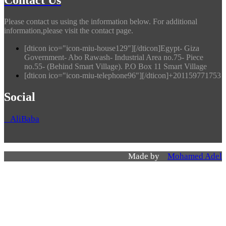
Please contact us using the information below. For additional
information,please visit the contact page.
[dticon ico="icon-miu-house129"][/dticon]Egypt- Giza
Government- Abo Rawash- Industrial Area no.75- Piece
no.55- (Behind Smart Village). P.O Box 11 Smart Village
[dticon ico="icon-miu-telephone96"][/dticon]+201159771753
Social
AliBaba
Made by
Mohamed Adel