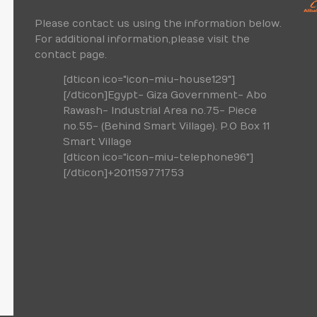
Please contact us using the information below.
For additional information,please visit the
contact page.
[dticon ico="icon-miu-house129"]
[/dticon]Egypt- Giza Government- Abo
Rawash- Industrial Area no.75- Piece
no.55- (Behind Smart Village). P.O Box 11
Smart Village
[dticon ico="icon-miu-telephone96"]
[/dticon]+201159771753