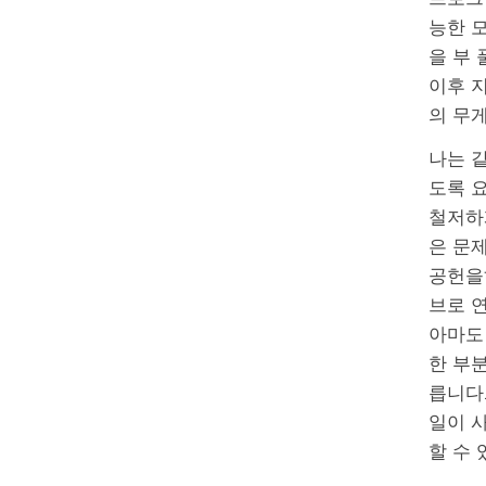
능한 모
을 부 
이후 지
의 무게
나는 같
도록 요
철저하게
은 문
공헌을
브로 연
아마도 
한 부분
릅니다
일이 
할 수 