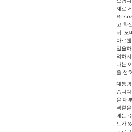
보냅니
제로 세
Rese
고 확
서, 오
아르헨
일을하고
억하지
나는 
을 선
대통령,
습니다
을 대부
역할을
에는 
트가 있
프로그