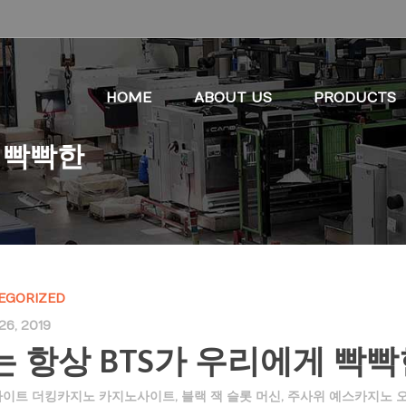
HOME
ABOUT US
PRODUCTS
게 빡빡한
EGORIZED
26, 2019
는 항상 BTS가 우리에게 빡빡
이트 더킹카지노 카지노사이트
,
블랙 잭 슬롯 머신
,
주사위 예스카지노 