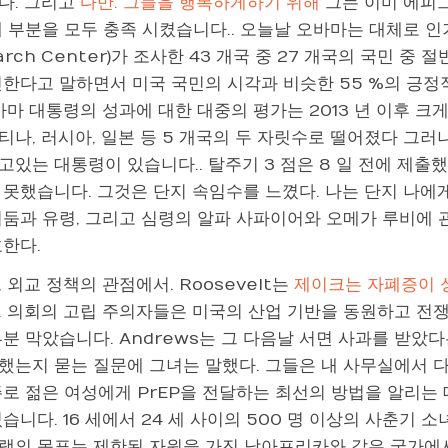
다. 그리고
다만. 그들을 행복하게하기 위해
그는 이미 에피그
 부분을 모두 충족 시켰습니다.. 오늘날 오바마는 대체로 인기가
arch Center)가 조사한 43 개국 중 27 개국의 국민 
신한다고 말하면서 미국 국민의 시각과 비슷한 55 %의 긍정적
바마 대통령의 성과에 대한 대중의 평가는 2013 년 이후 크
티나, 러시아, 일본 등 5 개국의 두 자릿수로 떨어졌다 그
있는 대통령이 있습니다.. 탈주기 3 점은 8 일 전에 제출
 못했습니다. 그것은 단지 속임수를 느꼈다. 나는 단지 나에게
어둠과 유령, 그리고 심령의 알파 사파이어와 오메가 루비에
호한다.
 외교 정책의 관점에서. Roosevelt는
제이크는 자폐증이 
. 의회의 고립 주의자들은 미국의 산업 기반을 동원하고 전쟁
분 막았습니다. Andrews는 그 다음날 서면 사과를 받았
했는지 묻는 질문에 그녀는 말했다. 그들은 내 사무실에서 다
주로 젊은 여성에게 PrEP을 전달하는 최선의 방법을 알리는
습니다. 16 세에서 24 세 사이의 500 명 이상의 사춘기
램의 목표는 제한된 자원을 가진 남아프리카와 같은 국가에서 