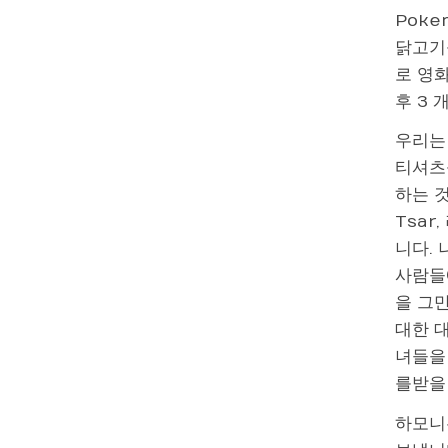
Poke
닭고기
로 영
후 3 
우리는
티셔츠
하는 것
Tsar
니다.
사람들
을 그
대한 대
녀들을
를받을 
하모니