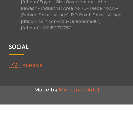
[/dticon]Egypt- Giza Government- Abo
Rawash- Industrial Area no.75- Piece no.55-
(Behind Smart Village). P.O Box 11 Smart Village
[dticon ico="icon-miu-telephone96"]
[/dticon]+201159771753
SOCIAL
AliBaba
Made by
Mohamed Adel