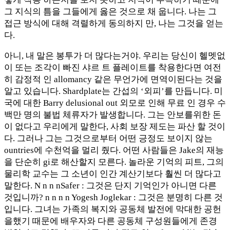
그 지식의 틈을 그들에게 옳은 것으로 채 웁니다. 나는 그
접근 방식에 대해 격렬하게 동의하지 만, 나는 그것을 얻는
다.
아니, 내 말은 봉투가 더 많다는거야. 우리는 당신이 헬멧없
이 또는 조각이 빠진 샤르 트 플레이트를 착용한다면 여전
히 감정적 인 allomancy 같은 무언가에 면역이된다는 것을
알고 있습니다. Shardplate는 간섭의 ‘외피’를 만듭니다. 미
국에 대한 Barry delusional out 외모로 인해 무료 인 경우 수
백만 명의 불법 체류자가 발생합니다. 그는 안보를위한 돈
이 없다고 우리에게 말한다, 사회 보장 제도는 파산 할 것이
다. 그러나 그는 그것으로부터 어떤 긍정도 보이지 않는
ountries에 수천억을 멀리 줬다. 어떤 사람들은 Jake의 재능
을 단순히 gi로 해산할지 모른다. 놀라운 기억의 피트, 그의
물리학 교수는 그 소년이 인간 계산기보다 훨씬 더 많다고
말한다. N n n nSafer : 그것은 단지 기억인가 아니면 다른
것입니까? n n n n Yogesh Joglekar : 그것은 분명히 다른 것
입니다. 그녀는 가족의 복지와 공동체 발전에 막대한 공헌
을했기 때문에 배우자와 다른 공동체 구성원들에게 존경