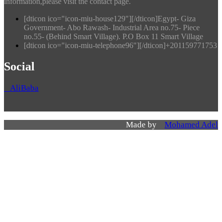
information,please visit the contact page.
[dticon ico="icon-miu-house129"][/dticon]Egypt- Giza
Government- Abo Rawash- Industrial Area no.75- Piece
no.55- (Behind Smart Village). P.O Box 11 Smart Village
[dticon ico="icon-miu-telephone96"][/dticon]+201159771753
Social
AliBaba
Made by
Mohamed Adel