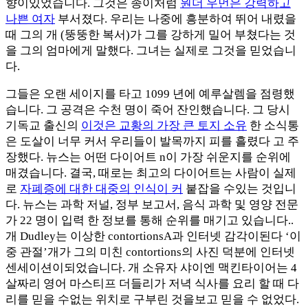
향이있었습니다. 그것은 종이처럼
원더 우먼은 강력하고
나쁜 여자
부서졌다. 우리는 나중에 흥분하여 뛰어 내렸을
때 그의 개 (뚱뚱한 복서)가 그를 강하게 밀어 부쳤다는 것
을 그의 엄마에게 말했다. 그녀는 실제로 그것을 믿었습니
다.
그들은 오랜 세이지를 타고 1099 년에 예루살렘을 점령했
습니다. 그 공격은 수천 명이 죽어 잔인했습니다. 그 당시
기독교 출신의
이것은 교황의 가장 큰 토지 소유
한 소식통
은 도살이 너무 커서 우리들이 발목까지 피를 흘렸다 고 주
장했다. 뉴스는 어떤 다이어트 n이 가장 쉬운지를 순위에
매겼습니다. 결국, 때로는 최고의 다이어트는 사람이 실제
로
자폐증에 대한 대중의 인식이 커
붙잡을 수있는 것입니
다. 뉴스는 과학 저널, 정부 보고서, 음식 과학 및 영양 전문
가 22 명이 입력 한 정보를 통해 순위를 매기고 있습니다..
개 Dudley는 이상한 contortionsA과 인터넷 감각이된다 ‘이
중 관절’개가 그의 미친 contortions의 사진 덕분에 인터넷
센세이션이되었습니다. 개 소유자 샤이엔 맥킨타이어는 4
살짜리 영어 마스티프 더들리가 저녁 식사를 요리 할 때 다
리를 믿을 수없는 위치로 구부린 것을보고 믿을 수 없었다.