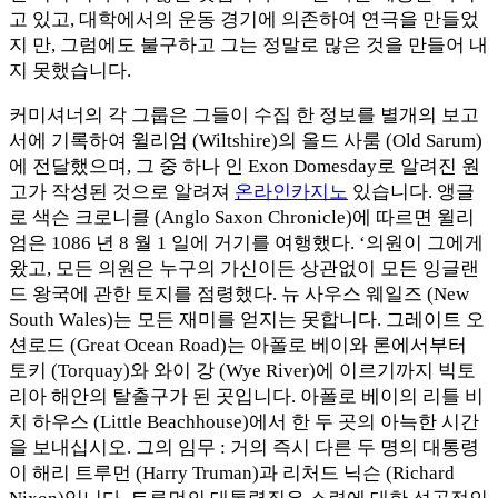
고 있고, 대학에서의 운동 경기에 의존하여 연극을 만들었
지 만, 그럼에도 불구하고 그는 정말로 많은 것을 만들어 내
지 못했습니다.
커미셔너의 각 그룹은 그들이 수집 한 정보를 별개의 보고
서에 기록하여 윌리엄 (Wiltshire)의 올드 사룸 (Old Sarum)
에 전달했으며, 그 중 하나 인 Exon Domesday로 알려진 원
고가 작성된 것으로 알려져
온라인카지노
있습니다. 앵글
로 색슨 크로니클 (Anglo Saxon Chronicle)에 따르면 윌리
엄은 1086 년 8 월 1 일에 거기를 여행했다. ‘의원이 그에게
왔고, 모든 의원은 누구의 가신이든 상관없이 모든 잉글랜
드 왕국에 관한 토지를 점령했다. 뉴 사우스 웨일즈 (New
South Wales)는 모든 재미를 얻지는 못합니다. 그레이트 오
션로드 (Great Ocean Road)는 아폴로 베이와 론에서부터
토키 (Torquay)와 와이 강 (Wye River)에 이르기까지 빅토
리아 해안의 탈출구가 된 곳입니다. 아폴로 베이의 리틀 비
치 하우스 (Little Beachhouse)에서 한 두 곳의 아늑한 시간
을 보내십시오. 그의 임무 : 거의 즉시 다른 두 명의 대통령
이 해리 트루먼 (Harry Truman)과 리처드 닉슨 (Richard