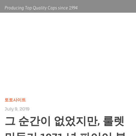
Producing Top Quality Caps since 1994
그 순간이 없었지만, 룰렛 만들
기 1971 년 파이어 볼
(FIREBALL)은 딥 퍼플 바카라 이
기는법 (DEEP 토토사이트
토토사이트
July 9, 2019
PURPLE)의 묘사가
그 순간이 없었지만, 룰렛