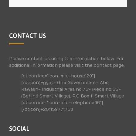
CONTACT US
Please contact us using the information below. For
additional information,please visit the contact page.
[dticon ico="icon-miu-house129"]
[/dticon]Egypt- Giza Government- Abo
Rawash- Industrial Area no.75- Piece no.55-
(Behind Smart Village). P.O Box 11 Smart Village
[dticon ico="icon-miu-telephone96"]
[/dticon]+201159771753
SOCIAL