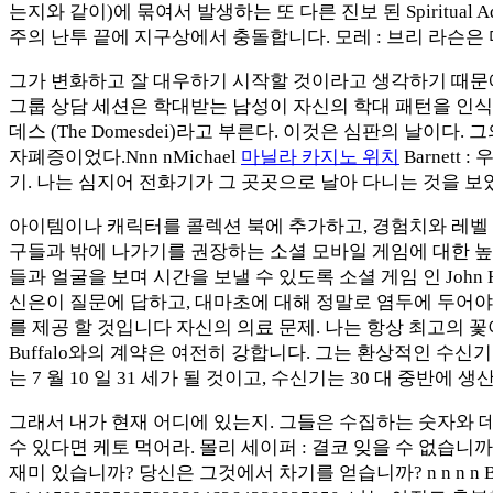
는지와 같이)에 묶여서 발생하는 또 다른 진보 된 Spiritual Adhesi
주의 난투 끝에 지구상에서 충돌합니다. 모레 : 브리 라슨
그가 변화하고 잘 대우하기 시작할 것이라고 생각하기 때문에
그룹 상담 세션은 학대받는 남성이 자신의 학대 패턴을 인식하는
데스 (The Domesdei)라고 부른다. 이것은 심판의 날이
자폐증이었다.Nnn nMichael
마닐라 카지노 위치
Barnett
기. 나는 심지어 전화기가 그 곳곳으로 날아 다니는 것을 보았
아이템이나 캐릭터를 콜렉션 북에 추가하고, 경험치와 레벨 업
구들과 밖에 나가기를 권장하는 소셜 모바일 게임에 대한 높은 기
들과 얼굴을 보며 시간을 보낼 수 있도록 소셜 게임 인 Joh
신은이 질문에 답하고, 대마초에 대해 정말로 염두에 두어야 
를 제공 할 것입니다 자신의 의료 문제. 나는 항상 최고의 
Buffalo와의 계약은 여전히 ​​강합니다. 그는 환상적인 수
는 7 월 10 일 31 세가 될 것이고, 수신기는 30 대 중반에
그래서 내가 현재 어디에 있는지. 그들은 수집하는 숫자와 데
수 있다면 케토 먹어라. 몰리 세이퍼 : 결코 잊을 수 없습니까? 그들
재미 있습니까? 당신은 그것에서 차기를 얻습니까? n n n n Bake B