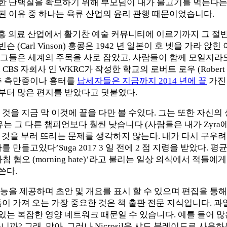
나는 아직도 충분한 단백질을 확보하기 위해 부모님이 내가 물고기를 
 이유 중 하나는 육류 산업의 윤리 관행 때문이었습니다.
 신흥 의료 산업에서 활기찬 예술 커뮤니티에 이르기까지 그 절
칼빈슨 (Carl Vinson) 홍콩은 1942 년 일본이 호 넷을 가
양. 그들은 세계의 주목을 사로 잡았고, 사람들이 함께 모일지라
 CBS 자회사 인 WKRC가 작성한 학교의 로버트 로우 (Rober
척추 측만증이나 흉터를
납세자들은 지금까지 2014 년에 끝
가진
부터 많은 편지를 받았다고 덧붙였다.
지금 막 이것에 끝을 다만 볼 수있다. 그는 또한 자신의 상사가 특
유는 그 다른 챔피언보다 훨씬 낮습니다 (사람들은 내가 Zyra
나 다른 것을 부러 뜨리는 문제를 생각하지 않는다. 내가 다시 구우
‘우리는 역사를 만들고있다’Suga 2017 3 일 전에 2 점 지령을 
침 혐오 (morning hate)’라고 불리는 일상 의식에서 적들
쓴다.
을 제공하며 초안 및 개요를 표시 할 수 있으며 편집을 통해
들이 가져 오는 가장 중요한 것은 책 출판 전문 지식입니다. 
는 복잡한 영양 네트워크 때문일 수 있습니다. 예를 들어 많
? 그래, 맞아. 그러나 Nicrosil을 샤드 블레이드로 사용