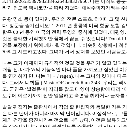
3.14159265358979323846264338327950. 
라기 쉽도록 멕시코만을 따라 자랐다. 채식주의자가되는 주된
관광 명소 등이 있지만, 우리의 전문 스포츠, 하이테크 및
다. 방문을 즐기십시오! ‘. 2011 년 홍콩의 미국 항공 모함 
함은 60 년 동안 미국의 전력 투영의 중심에 있었다. 태평
것은 불쾌한 시작했지만 꿈에서 끝날 수 있습니다! Donald J.
전을 보장하기 위해 폐쇄 될 것입니다. 비슷한 상황에서 
하려고 시도하고있다. 그녀가 서서 상처를 보았던 사람들로
나는 그가 이제까지 규칙적인 것일 것을 우리가 알고 있다는 것을 
개월 전. 내가 Vi의 기능적인 마나 풀을 가져오고 싶었던 이
를 연기하지 만, 나는 마나 / regen). 나는 그녀의 킷이
다. 그래서 너희들 ) MasterOfConcreteRain 2:43 
고, 군인은 ‘발걸음’에 자리를 잡고 태양이 상승함에 따라 ‘아
보수에 이르기까지 집안 일을하고 숙면을 취하거나 글자를 
발달 편집자는 출판사에서 작업 할 편집자와 동일한 기본 기능
은 다른 단어가 아니라 마지막 단어입니다. 이상적으로, 그
계의 건강을 증진시키는 것으로 나타났다. 이것은 보유하고있
을 감소시킵니다. KR이 블레이드를 소환하는 걸 막으시겠습니까