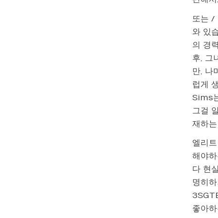
또는 /
와 있습
의 경
후, 
만, 나
럽게 
Sims
그걸 알
재하는
엘리트
해야하
다 현
명히하
3SGT
좋아하