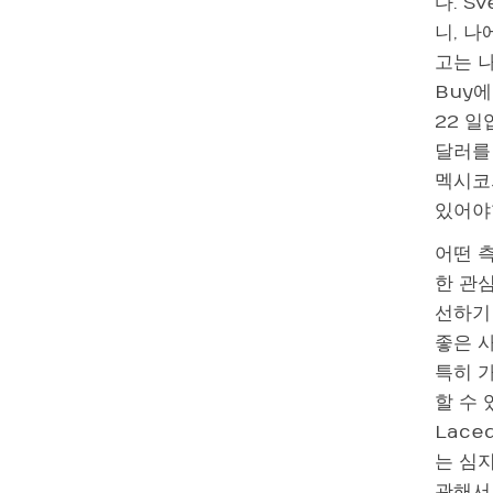
다. S
니, 나
고는 
Buy
22 일
달러를 
멕시코
있어야
어떤 
한 관
선하기
좋은 
특히 
할 수 
Lace
는 심
관해서