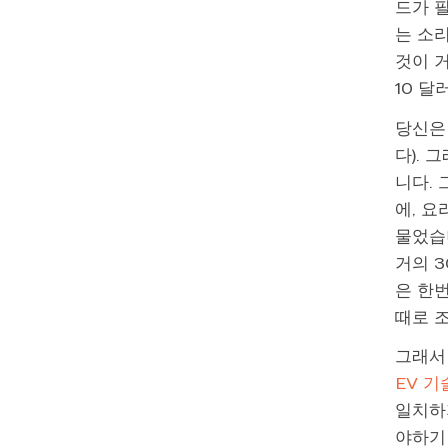
드가 
는 소
것이 
10 달
당신은
다).
니다. 
에, 
물었습니
거의 3
은 한
때로 
그래서
EV 
일치하지
야하기