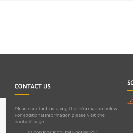
S
CONTACT US
Please contact us using the information below.
For additional information,please visit the
contact page.
[dticon ico="icon-miu-house129"]