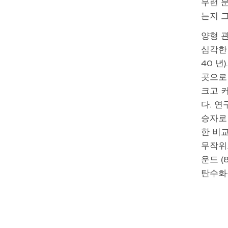
무런 
는지 
양형 
심각한
40 년
곳으로 
크고 커
다. 
승자로 
한 비
무작위
운드 (
탄수화