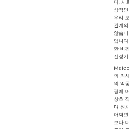
다. 사
상적인
우리 
관계의
않습니
입니다.
한 비판
전성기
Malc
의 의
의 악
경에 
상호 
며 원
어쩌면
보다 