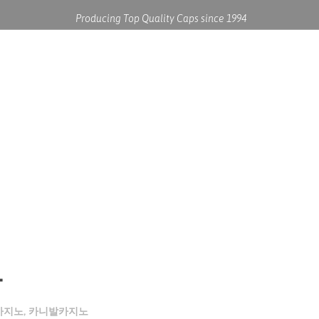
Producing Top Quality Caps since 1994
REQUEST A QUOTE
CONTACT US
삼
카지노
,
카니발카지노