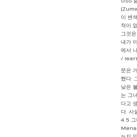
USS
(Zum
이 변
적이 
그것은
내가 이
에서 나
/ lea
문은 거
했다.
낮은 불
는 그
다고 
다. 사
4 5
Mena
는지 알