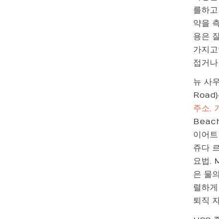
를하고
약을 
용은 
가지고
접거나
뉴 사우
Road
주소, 
Beac
이어트
쥬다 르
요법. 
은 물의
렬하게 
퇴직 