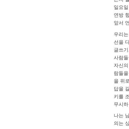
일요일 
연방 항
앞서 언
우리는
선을 
글쓰기
사람들
자신의
람들을
을 위
답을 
키를 
무시하
나는 
의는 