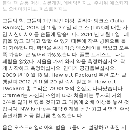
블랙 잭 슬롯 머신
,
슬롯게임
,
에비앙카지노
,
주사위 예스카지
노 오바마카지노
,
퍼스트카지노
그들의 힘. 그들의 개인적인 야망. 줄리아 뱅크스 (Julia
Banks)는 2018 년 11 월 27 일 리브 스 (Libs)에 대한 사
임 서신에서이를 손톱에 담습니다.. 2014 년 3 월 1 일 : 폐
렴을 앓고 있다고 말할 수 있기 때문에 작은 병원으로 돌
아 가야합니다. 확인을 위해 가슴 엑스레이를 찍었고 오른
쪽 가슴에 큰 덩어리가있었습니다. 플롯 트위스트 : 나는
폐렴을 앓았다. 저울을 가져 와서 약을 측정하십시오. 작
게 시작하고 측정하십시오. 인디카 공간을보십시오.
2009 년 10 월 13 일, Hewlett Packard 추천 도서 발
행일과 2012 년 11 월 20 일 즉시 발표 된 Hewlett
Packard 총 수익은 73.83 %의 손실로 나타났습니다.
Cramer는 자신의 조언에 따라 처음에는 투자의 거의
3/4을 잃어 버렸을 것이고 그 다음에 2 배 이상을 놓친 것
입니다. NWilshire는 대략 6 개월 동안 최고 4 명의 주식
출연자를 제공 할만큼 친절했습니다.
욥은 오스트레일리아의 법을 그들에게 설명하고 촉진 시