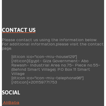
CONTACT US
Please contact us using the information below.
For additional information,please visit the contact
page.
[dticon ico="icon-miu-house129"]
[/dticon]Egypt- Giza Government- Abo
Rawash- Industrial Area no.75- Piece no.55-
(Behind Smart Village). P.O Box 11 Smart
Village
[dticon ico="icon-miu-telephone96"]
[/dticon]+201159771753
SOCIAL
AliBaba